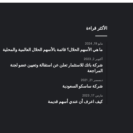
و
ن
ا
ل
الأكثر قراءة
ع
ا
ل
مايو 19, 2024
م
ما هي الأسهم الحلال؟ قائمة بالأسهم الحلال العالمية والمحلية
ي
ة
أكتوبر 2, 2023
شركة باتك للاستثمار تعلن عن استقالة وتعيين عضو لجنة
ل
المراجعة
ت
ش
ديسمبر 21, 2021
غ
شركة ساسكو السعودية
ي
مارس 17, 2023
ل
كيف اعرف أن عندي أسهم قديمة
و
إ
د
ا
ر