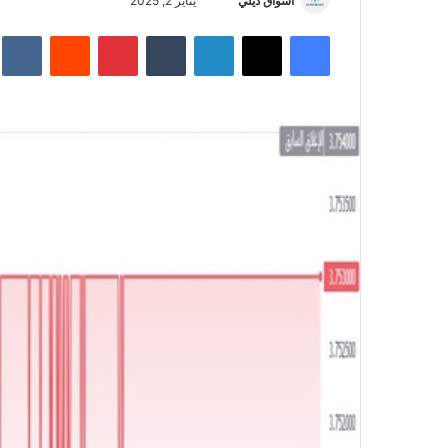
أسواق ديلي
أ
يناير 2, 2025
ر
فيسبوك
‫X
لينكدإن
‏Tumblr
بينتيريست
‏Reddit
‏te
س
ل
ب
ر
ي
د
ا
إ
ل
ك
ت
ر
و
ن
ي
ا