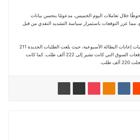
حوظًا خلال تعاملات اليوم الخميس، مدعومًا بتحسن بيانات
ع، مما عزز التوقعات باستمرار سياسة التشديد النقدي من قبل
وأظهرت بيانات مكتب العمل الأمريكي انخفاضًا في طلبات إعانات البطالة الأسبوعية، حيث بلغت الطلبات الجديدة 211
ألفًا فقط للأسبوع المنتهي في 27 ديسمبر، متجاوزة توقعات السوق التي كانت تشير إلى 222 ألف طلب. كما كانت
 طلب.
‏Reddit
‏VKontakte
Odnoklassniki
‫Pocket
مشاركة عبر البريد
طباعة