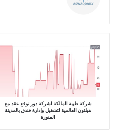
ع
الوي
ب
ش
ر
ك
ة
ط
ي
ب
ة
ا
ل
شركة طيبة المالكة لشركة دور توقع عقد مع
م
هيلتون العالمية لتشغيل وإدارة فندق بالمدينة
ا
المنورة
ل
ك
ة