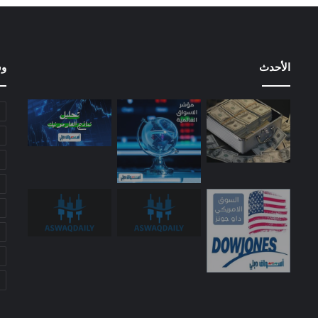
الأحدث
وس