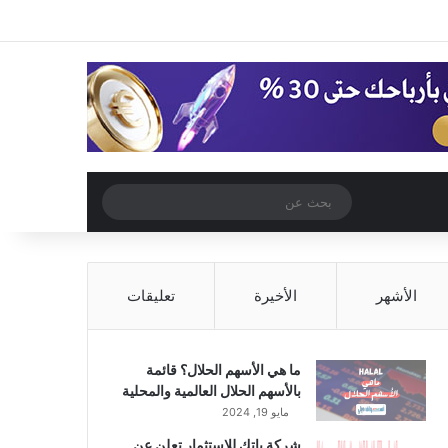
‫X
فيسبوك
‫YouTube
انستقرام
تسجيل الدخول
مقال عشوائي
إضافة عمود جا
مقال عشوائي
بحث
عن
الأشهر
الأخيرة
تعليقات
ما هي الأسهم الحلال؟ قائمة
بالأسهم الحلال العالمية والمحلية
مايو 19, 2024
شركة باتك للاستثمار تعلن عن