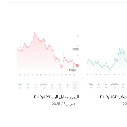
ن
د
ي
U
S
D
/
C
A
D
 EUR/USD
اليورو مقابل الين EUR/JPY
فبراير 13, 2025