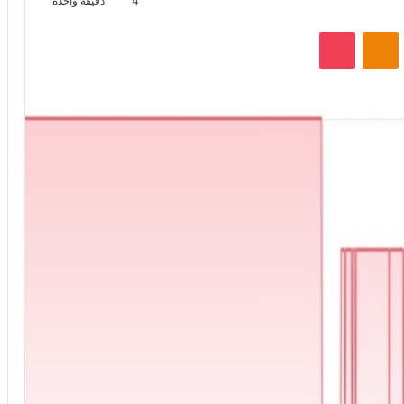
4
دقيقة واحدة
VKontak
Odnoklassniki
‫Pocket