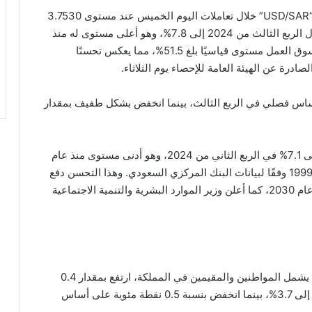
استقر سعر صرف زوج الدولار مقابل الريال السعودي “USD/SAR” خلال تعاملات اليوم الخميس عند مستوى 3.7530
ريال لكل دولار، ارتفع معدل البطالة بين السعوديين خلال الربع الثالث من 2024 إلى 7.8%، وهو أعلى مستوى له منذ
بداية العام، ومع ذلك، سجلت مشاركة السعوديين في سوق العمل مستوى قياسيًا بلغ 51.5%، مما يعكس تحسنًا
درة عن الهيئة العامة للإحصاء يوم الثلاثاء.
نحو 0.7 نقطة مئوية على أساس فصلي في الربع الثالث، بينما انخفض بشكل طفيف بمقدار
ويذكر أن هذا التحسن جاء بعد انخفاض معدل البطالة إلى 7.1% في الربع الثاني من 2024، وهو أدنى مستوى منذ عام
2021، كما سجل هذا المعدل أدنى مستوى له منذ عام 1999 وفقًا لبيانات البنك المركزي السعودي. وهذا التحسن دفع
المملكة إلى رفع هدفها لمعدل البطالة إلى 5% بحلول عام 2030، كما أعلن وزير الموارد البشرية والتنمية الاجتماعية
وأظهرت النشرة أيضًا أن معدل البطالة الإجمالي، الذي يشمل المواطنين والمقيمين في المملكة، ارتفع بمقدار 0.4
نقطة مئوية على أساس فصلي في الربع الثالث، ليصل إلى 3.7%، بينما انخفض بنسبة 0.5 نقطة مئوية على أساس