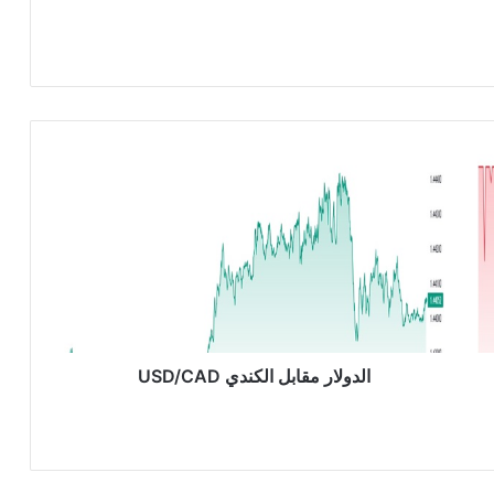
ا
ل
د
و
ل
ا
ر
م
ق
ا
الدولار مقابل الكندي USD/CAD
ب
ل
ا
ل
ك