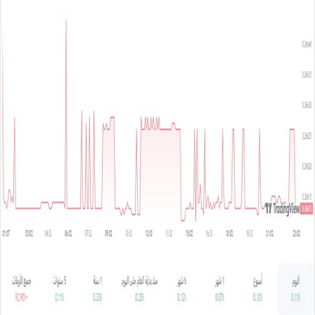
س
ل
ب
ر
ي
د
ا
إ
ل
ك
ت
ر
و
ن
ي
ا