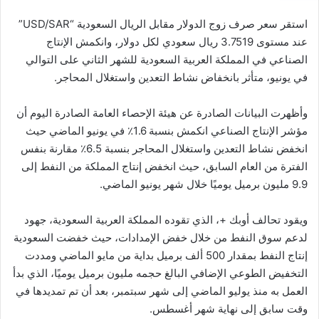
استقر سعر صرف زوج الدولار مقابل الريال السعودية “USD/SAR”
عند مستوى 3.7519 ريال سعودي لكل دولار، وانكمش الإنتاج
الصناعي في المملكة العربية السعودية للشهر الثاني على التوالي
في يونيو، متأثر بانخفاض نشاط التعدين واستغلال المحاجر.
وأظهرت البيانات الصادرة عن هيئة الإحصاء العامة الصادرة اليوم أن
مؤشر الإنتاج الصناعي انكمش بنسبة 1.6٪ في يونيو الماضي حيث
انخفض نشاط التعدين واستغلال المحاجر بنسبة 6.5٪ مقارنة بنفس
الفترة من العام السابق، حيث انخفض إنتاج المملكة من النفط إلى
9.9 مليون برميل يوميًا خلال شهر يونيو الماضي.
ويقود تحالف أوبك +، الذي تقوده المملكة العربية السعودية، جهود
لدعم سوق النفط من خلال خفض الإمدادات، حيث خفضت السعودية
إنتاج النفط بمقدار 500 ألف برميل بداية من مايو الماضي ومددت
التخفيض الطوعي الإضافي البالغ حجمه مليون برميل يوميًا، الذي بدأ
العمل به منذ يوليو الماضي إلى شهر سبتمبر، بعد أن تم تمديدها في
وقت سابق إلى نهاية شهر أغسطس.