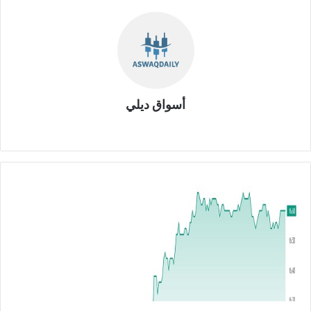
أسواق ديلي
موق
ع
الوي
ب
ش
ر
ك
ة
م
س
ك
ت
ت