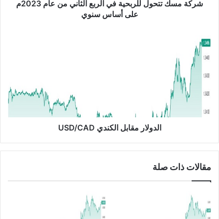
ح
شركة مسك تتحول للربحية في الربع الثاني من عام 2023م
و
على أساس سنوي
ل
ل
ا
ل
ل
ر
د
ب
و
ح
ل
ي
ا
ة
ر
ف
م
ي
ق
ا
ا
الدولار مقابل الكندي USD/CAD
ل
ب
ر
ل
ب
ا
مقالات ذات صلة
ع
ل
ا
ك
ل
ن
ث
د
ا
ي
ن
U