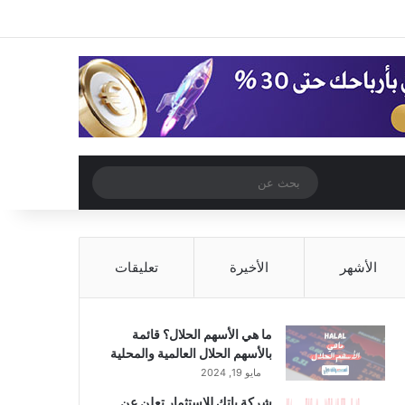
‫X
فيسبوك
‫YouTube
انستقرام
تسجيل الدخول
مقال عشوائي
إضافة عمود جا
مقال عشوائي
بحث
عن
الأشهر
الأخيرة
تعليقات
ما هي الأسهم الحلال؟ قائمة
بالأسهم الحلال العالمية والمحلية
مايو 19, 2024
شركة باتك للاستثمار تعلن عن