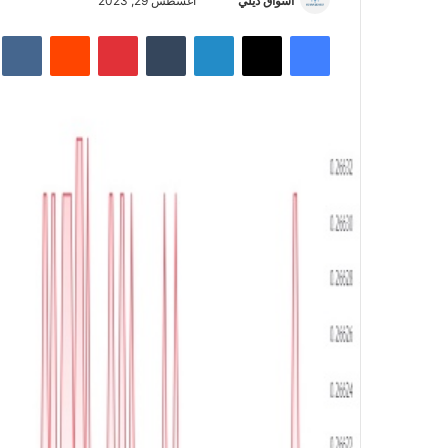
أسواق ديلي
أ
أغسطس 29, 2023
ر
فيسبوك
‫X
لينكدإن
‏Tumblr
بينتيريست
‏Reddit
‏te
س
ل
ب
ر
ي
د
ا
إ
ل
ك
ت
ر
و
ن
ي
ا