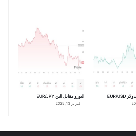
د
ي
U
S
D
/
C
A
D
 EUR/USD
اليورو مقابل الين EUR/JPY
فبراير 13, 2025