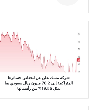
الوي
ب
ش
ر
ك
ة
م
س
ك
ت
ع
ل
شركة مسك تعلن عن انخفاض خسائرها
ن
المتراكمة إلى 78.2 مليون ريال سعودي بما
ع
يمثل 19.55% من رأسمالها
ن
ا
ن
خ