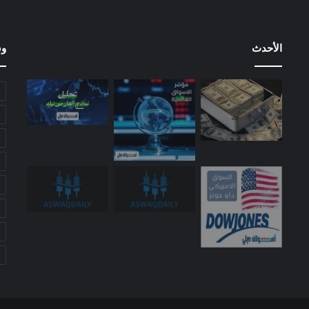
الأحدث
وس