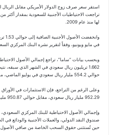
لها منذ عام 2009.
في مايو ويونيو، وفقاً لتقرير نشره البنك المركزي السع
1.662 تريليون ريال سعودي في الشهر الذي سبقه، نت
حوالي 554.2 مليار ريال سعودي في يوليو الماضي، مقابل 616.3 مليار ريال سعودي قبل شهر.
وعلى الرغم من التراجع، فإن الاستثمارات في الأوراق ا
952.29 مليار ريال سعودي، مقابل حوالي 950.87 مليار ريال سعودي.
وإجمالي الأصول الاحتياطية للبنك المركزي السعودي
صندوق النقد الدولي، والعملات الأجنبية والودائع في ال
حين تُستثنى حقوق السحب الخاصة من صافي الأصول ال