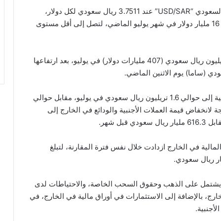
استقر سعر صرف زوج الدولار الأمريكي مقابل الريال السعودي “USD/SAR” عند 3.7511 ريال سعودي لكل دولار،
تراجعت الاحتياطيات الأجنبية للسعودية بمقدار أكثر من 16 مليار دولار في شهر يوليو الماضي، لتصل إلى أقل مستوى
وانخفضت الأصول الأجنبية الصافية إلى حوالي 1.53 تريليون ريال سعودي (407 مليارات دولار) في يوليو، بعد ارتفاعها
ودي (ساما) يوم الاثنين الماضي.
وبحسب بيانات “ساما”، تراجع إجمالي الأصول الاحتياطية إلى حوالي 1.6 تريليون ريال سعودي في يوليو، مقابل حوالي
يجة لانخفاض قيمة العملات الأجنبية والودائع في الخارج إلى
لمالية في الخارج ازدادت خلال نفس فترة المقارنة، لتبلغ
، يشتمل على الذهب وحقوق السحب الخاصة، والاحتياطات لدى
خارج، بالإضافة إلى الاستثمارات في أوراق مالية في الخارج، في
أجنبية.