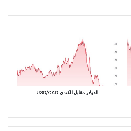
ا
ل
د
و
ل
ا
ر
م
ق
ا
الدولار مقابل الكندي USD/CAD
ب
ل
ا
ل
ك
ن