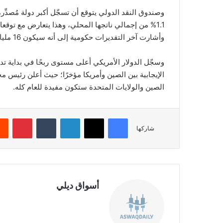
وصندوق النقد الدولي يتوقع أن تسجّل أكبر دولة مُصدِّرة ل
1.1% من إجمالي ناتجها المحلي، وهذا يتعارض مع توقع
وأشارت آخر التقديرات حكومية إلى أنه سيكون 16 مليار ريال سعودي (4.3 مليار دولار).
وسجّل الدولار الأمريكي أعلى مستوى ربحًا في بداية تداو
الإيجابية بين الصين وأمريكا مؤخرًا؛ حيث أعلن رئيس مج
الصين والولايات المتحدة ستكون مفيدة للعام كله.
فيسبوك
‫X
لينكدإن
‏Tumblr
بينتيريست
شاركها
أسواق ديلي
موق
ع