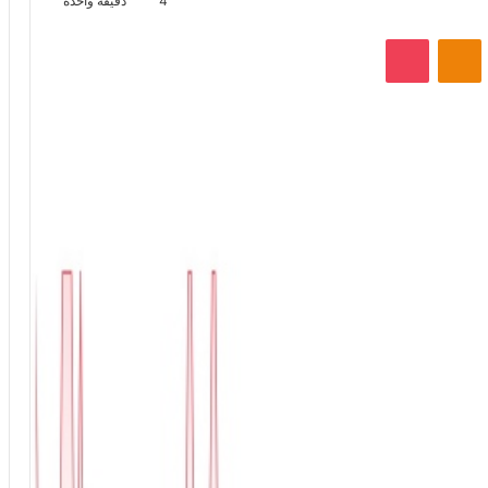
4
دقيقة واحدة
VKontak
Odnoklassniki
‫Pocket