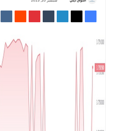
أسواق ديلي
أ
سبتمبر 20, 2023
ر
فيسبوك
‫X
لينكدإن
‏Tumblr
بينتيريست
‏Reddit
‏te
س
ل
ب
ر
ي
د
ا
إ
ل
ك
ت
ر
و
ن
ي
ا