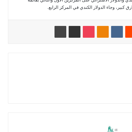
رق كبير، وجاء الدولار الكندي في المركز الرابع.
‏Reddit
‏VKontakte
Odnoklassniki
‫Pocket
مشاركة عبر البريد
طباعة
ا
ل