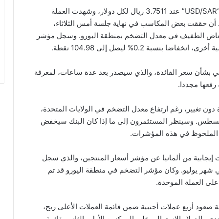
أستقر سعر صرف زوج الدولار مقابل الريال السعودي “USD/SAR” عند 3.7511 ريال لكل دولار، وشهدت العملة
 بعد أن حققت بعض المكاسب في نهاية جلسة أمس الثلاثاء،
لانخفاض الطفيف في معدل التضخم بمنطقة اليورو. وسجل مؤشر
نسبة 0.2% ليصل إلى 104.98 نقطة.
يكي بشأن سعر الفائدة، والذي سيصدر بعد عدة ساعات، لمعرفة
رفعها مجددا.
دون تغيير، رغم ارتفاع معدل التضخم في الولايات المتحدة،
أغسطس. وسينظر المستثمرون إلى ما إذا كان البنك سيخفض
 الملحوظ في هذه المؤشرات.
ت إيجابية من ألمانيا عن مؤشر أسعار المنتجين، والذي سجل
 شهر يوليو. وكان مؤشر التضخم في منطقة اليورو قد تم
لى العملة الموحدة.
ية صعود أربع عملات أجنبية ضمن قائمة العملات الأعلى ربح،
دي والدولار الاسترالي على المركزين الأول والثاني بقائمة