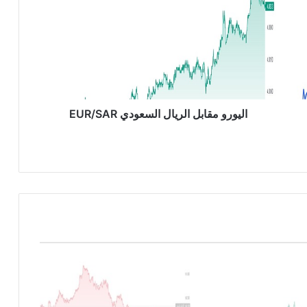
ي
و
ر
و
م
ق
ا
ب
اليورو مقابل الريال السعودي EUR/SAR
ل
ا
ل
ر
ي
ا
ل
ا
ل
س
ع
و
د