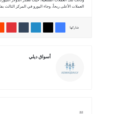
العملات الأعلى ربحاً، وجاء اليورو في المركز الثالث بفا
فيسبوك
‫X
لينكدإن
‏Tumblr
بينتيريست
شاركها
أسواق ديلي
موق
ع
الوي
ب
ت
و