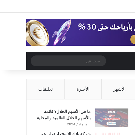
‫X
فيسبوك
‫YouTube
انستقرام
تسجيل الدخول
مقال عشوائي
إضافة عمود جا
مقال عشوائي
بحث
عن
الأشهر
الأخيرة
تعليقات
ما هي الأسهم الحلال؟ قائمة
بالأسهم الحلال العالمية والمحلية
مايو 19, 2024
شركة باتك للاستثمار تعلن عن