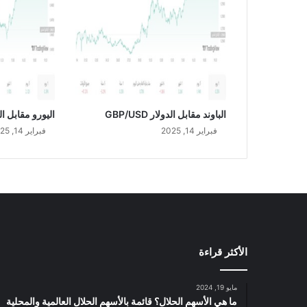
"
ج
و
ل
د
م
ا
ن
الباوند مقابل الدولار GBP/USD
اليورو مقابل الدولار
س
فبراير 14, 2025
فبراير 14, 2025
ا
ك
س
"
ل
إ
ط
ل
الأكثر قراءة
ا
ق
أ
مايو 19, 2024
د
ما هي الأسهم الحلال؟ قائمة بالأسهم الحلال العالمية والمحلية