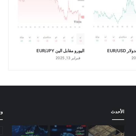
ي
E
U
R
/
S
A
R
 EUR/USD
اليورو مقابل الين EUR/JPY
فبراير 13, 2025
الأحدث
وس