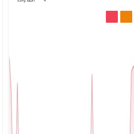
4
دقيقة واحدة
VKontak
Odnoklassniki
‫Pocket