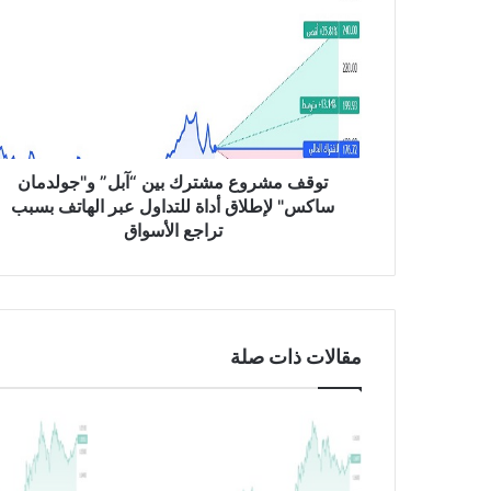
ق
ف
م
ش
ر
و
ع
م
توقف مشروع مشترك بين “آبل” و"جولدمان
ش
ساكس" لإطلاق أداة للتداول عبر الهاتف بسبب
ت
تراجع الأسواق
ر
ك
ب
ي
ن
مقالات ذات صلة
“
آ
ب
ل
”
و