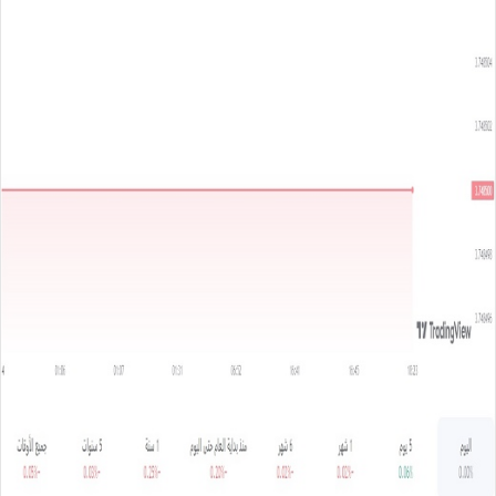
س
ل
ب
ر
ي
د
ا
إ
ل
ك
ت
ر
و
ن
ي
ا