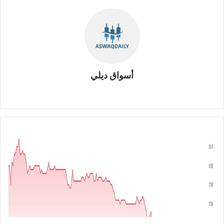
أسواق ديلي
موق
ع
الوي
ب
ش
ر
ك
ة
م
س
ك
ت
ع