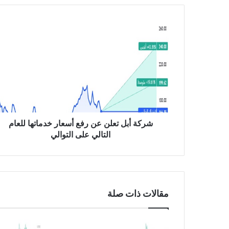
ش
ر
ك
ة
أ
ب
ل
ت
ع
ل
شركة أبل تعلن عن رفع أسعار خدماتها للعام
ن
التالي على التوالي
ع
ن
ر
ف
ع
مقالات ذات صلة
أ
س
ع