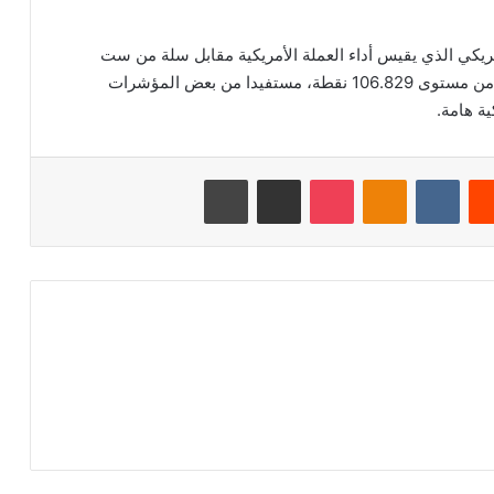
ريكي الذي يقيس أداء العملة الأمريكية مقابل سلة من ست
عملات أجنبية أخرى، زيادة بنسبة 0.26% واستقر قريباً من مستوى 106.829 نقطة، مستفيدا من بعض المؤشرات
ية هامة.
‏Reddit
‏VKontakte
Odnoklassniki
‫Pocket
مشاركة عبر البريد
طباعة