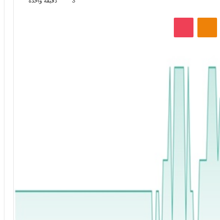
3
دقيقة واحدة
VKontak
Odnoklassniki
‫Pocket