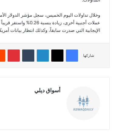
وخلال تداولات اليوم الخميس، سجل مؤشر الدولار الأم
الإيجابية التي صدرت سابقاً، وكذلك انتظار بيانات أمريك
فيسبوك
‫X
لينكدإن
‏Tumblr
بينتيريست
شاركها
أسواق ديلي
موق
ع
الوي
ب