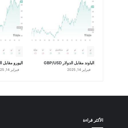
ا
ر
خ
د
م
ا
ت
ه
ا
ل
ل
الباوند مقابل الدولار GBP/USD
اليورو مقابل الدولار
ع
فبراير 14, 2025
فبراير 14, 2025
ا
م
ا
ل
ت
ا
ل
ي
الأكثر قراءة
ع
ل