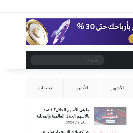
‫X
فيسبوك
‫YouTube
انستقرام
تسجيل الدخول
مقال عشوائي
إضافة عمود جا
مقال عشوائي
بحث
عن
الأشهر
الأخيرة
تعليقات
ما هي الأسهم الحلال؟ قائمة
بالأسهم الحلال العالمية والمحلية
مايو 19, 2024
شركة باتك للاستثمار تعلن عن