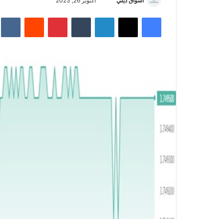
أسواق ديلي
أ
أكتوبر 26, 2023
ر
فيسبوك
‫X
لينكدإن
‏Tumblr
بينتيريست
‏Reddit
‏te
س
ل
ب
ر
ي
د
ا
إ
ل
ك
ت
ر
و
ن
ي
ا