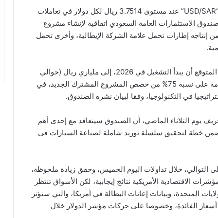
استقر سعر صرف زوج الدولار مقابل الريال السعودي “USD/SAR” عند مستوى 3.7514 ريال لكل دولار في تعاملات
صندوق الاستثمارات العامة السعودي اتفاقية لإنشاء مشروع
 إنتاجه إطارات تحمل علامة الشركة الإيطالية، وأخرى تحمل
ية.
ويصل حجم الاستثمار في المشروع المشترك الذي من المتوقع أن يبدأ التشغيل في 2026، إلى ملياري ريال (حوالي
533 مليون دولار)، وسيحصل صندوق الاستثمارات العامة على نسبة 75% من حصص المشروع المشترك الجديد، في
راتيجيا في التكنولوجيا، وفقا لبيان نشره الصندوق.
خريف يوم الثلاثاء الماضي، أن الصندوق سيتعاقد مع إحدى أهم
 ضمن خطة لتحقيق سلسلة توريد شاملة لصناعة السيارات في
على التوالي، خلال تداولات اليوم الخميس، وحقق زيادة ملحوظة،
شرات الاقتصادية الأمريكية نتائج إيجابية، لكن الأسواق تنتظر
ايات المتحدة، وبيانات إعانات البطالة في أمريكا، والتي ستؤثر
 أسعار الفائدة، وخصوصا على حركات مؤشر الدولار خلال