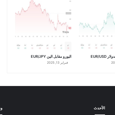
س
ع
و
د
ي
E
U
R
/
S
A
 EUR/USD
اليورو مقابل الين EUR/JPY
R
فبراير 13, 2025
الأحدث
وس