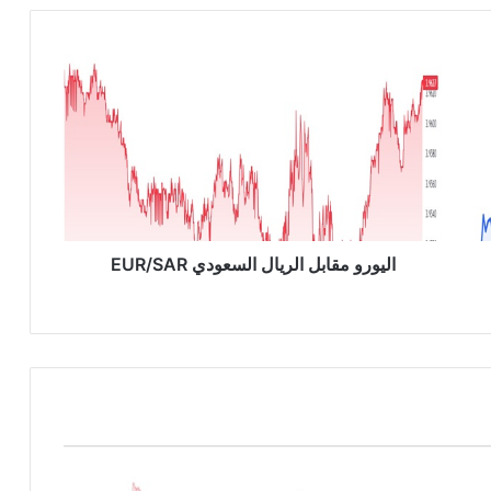
ا
ل
ي
و
ر
و
م
ق
ا
ب
اليورو مقابل الريال السعودي EUR/SAR
ل
ا
ل
ر
ي
ا
ل
ا
ل