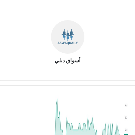
أسواق ديلي
موق
ع
الوي
ب
ت
ر
ا
ج
ع
أ
ر