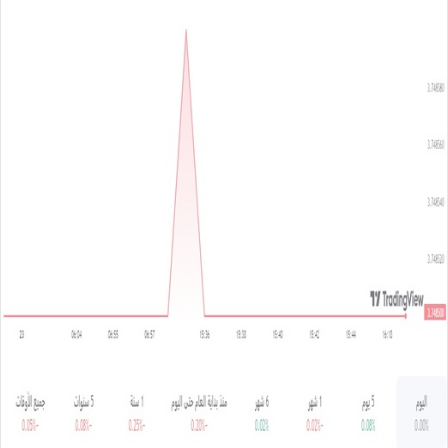
س
ل
ب
ر
ي
د
ا
إ
ل
ك
ت
ر
و
ن
ي
ا