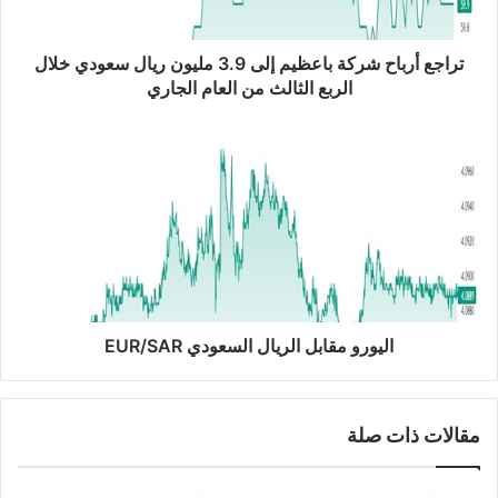
ب
ا
ح
تراجع أرباح شركة باعظيم إلى 3.9 مليون ريال سعودي خلال
ش
الربع الثالث من العام الجاري
ر
ك
ا
ة
ل
ب
ي
ا
و
ع
ر
ظ
و
ي
م
م
ق
إ
ا
ل
ب
اليورو مقابل الريال السعودي EUR/SAR
ى
ل
3
ا
.
ل
مقالات ذات صلة
9
ر
م
ي
ل
ا