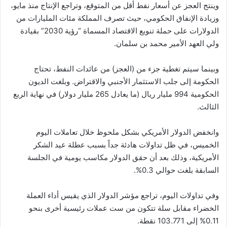
وينتج العجز عن أسعار نفط أقل من المتوقع، وتراجع الإنتاج منذ مايو،
وزيادة الإنفاق الحكومي، حيث تصرف المملكة مئات المليارات من
الدولارات على حملة تنويع الاقتصاد المسماة “رؤية 2030” بقيادة
ولي العهد الأمير محمد بن سلمان.
وبينما سيتم تغطية جزء من (العجز) من عائدات النفط، تحتاج
الحكومة إلى جلب الاستثمار الأجنبي والاقتراض. وبلغت الديون
الحكومية 994 مليار ريال (ما يعادل 265 مليار دولار) في نهاية الربع
الثالث.
وانخفض الدولار الأمريكي بشكل ملحوظ خلال تعاملات اليوم
الخميس، في ظل تداولات هادئة جداً بسبب عطلة عيد الشكر
الأمريكية، وذلك بعد أن حقق الدولار مكاسب يومية في الجلسة
السابقة بلغت حوالي 0.3%.
وفي تداولات اليوم، تراجع مؤشر الدولار الذي يقيس أداء العملة
الخضراء مقابل سلة تتكون من ست عملات رئيسية أخرى بنحو
0.11% إلى 103.771 نقطة.