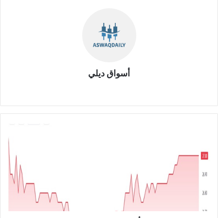
أسواق ديلي
موق
ع
الوي
ب
ش
ر
ك
ة
د
و
ر
ت
ع