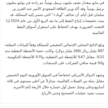
في مايو بمقدار نصف مليون برميل يومياً، ثم زادته في يوليو بمليون
برميل يومياً. وقد أكد وزير الطاقة السعودي الأمير عبد العزيز بن
سلمان قبل أيام، أن تحالف “أوبك+” التي تنتمي إليه المملكة، قد
يمدد تخفيضات إنتاج النفط إلى ما بعد الربع الأول من عام 2024 إذا
اقتضت الضرورة، بهدف الحفاظ على استقرار أسواق النفط
العالمية.
وبلغ الناتج المحلي الإجمالي الحقيقي للمملكة وفقاً للبيانات المعلنة،
997 مليار ريال (266 مليار دولار)، وكانت حصة الأنشطة النفطية منه
32%، مقابل 47% للأنشطة غير النفطية، و15% للأنشطة الحكومية،
و6% قيمة صافي الضرائب على المنتجات.
وشهد الدولار الأمريكي انخفاضاً في السوق الأوروبية اليوم الخميس
مقابل سلة من العملات العالمية، متنازلاً عن أعلى مستوى في ثلاثة
أسابيع،وعلى وشك تحمل أول خسارة خلال الأربعة أيام الأخيرة،
بسبب تنفيذ عمليات التصحيح وجني الأرباح.