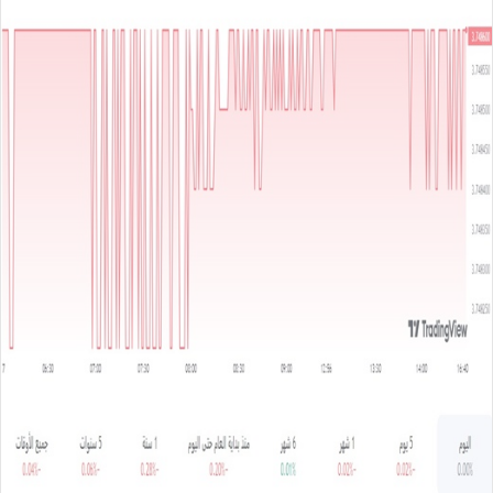
س
ل
ب
ر
ي
د
ا
إ
ل
ك
ت
ر
و
ن
ي
ا