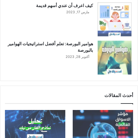
س
كيف اعرف أن عندي أسهم قديمة
ش
مارس 17, 2023
ر
ك
ة
م
س
هوامير البورصة: تعلم أفضل استراتيجيات الهوامير
ا
بالبورصة
ه
أكتوبر 28, 2023
م
ة
م
ص
ر
ي
أحدث المقالات
ة
م
ش
ت
ر
ك