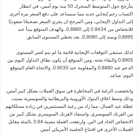
يتأرجح حول المتوسط ​​المتحرك 50 منذ يوم أمس، في انتظار
اكتساب زخم إيجابي جديد مما سيساعد على دفع السعر مرة أخرى
إلى التداول الإيجابي، ومن المرجح ان يجري السعر تصحيحًا صعوديًا
للانخفاض من 0.9434 إلى 0.8860، والهدف المتوقع يبدأ عند
0.8995 ويمتد إلى 0.9080، بعد تخطي المستوى السابق.
لذلك ستبقى التوقعات الإيجابية قائمة ما لم يتم كسر المستوى
0.8905 والبقاء تحته، ومن المتوقع أن يكون نطاق التداول اليوم بين
الدعم عند 0.8880 والمقاومة عند 0.9030. والاتجاه العام المتوقع
اليوم: صاعد.
وانخفضت الرغبة في المخاطرة في سوق العملات بشكل كبير أمس،
وذلك وسط اغلاق البنوك الأوروبية والبريطانية والسويسرية بسبب
عطلة عيد العمال، مما زاد من رغبة المستثمرين في زيادة ممتلكاتهم
من الفرنك السويسري. واستفاد الفرنك السويسري بشكل كبير من
الانخفاض الحاد في الين، وارتفعت العملة بنسبة 3.94 بالمئة مقابل
العملات الأخرى في افتتاح الجلسة الأمريكي أمس.