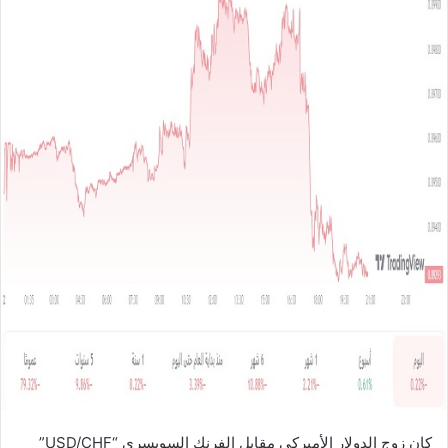
ل
ب
ر
ي
د
ا
إ
ل
ك
ت
ر
و
ن
ي
ا
كان زوج الدولار الأميركي مقابل الفرنك السويسري “USD/CHF”