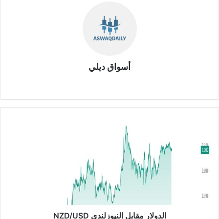
أسواق ديلي
موق
ع
الوي
ب
ا
ل
د
و
ل
ا
ر
م
ق
ا
الدولار مقابل النيوزلندي NZD/USD