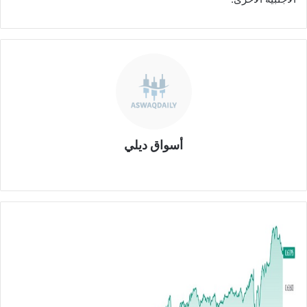
أسواق ديلي
موق
ع
الوي
ب
ا
ل
د
و
ل
ا