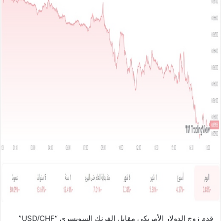
ل
ب
ر
ي
د
ا
إ
ل
ك
ت
ر
و
ن
ي
ا
قدم زوج الدولار الأمريكي مقابل الفرنك السويسري “USD/CHF”