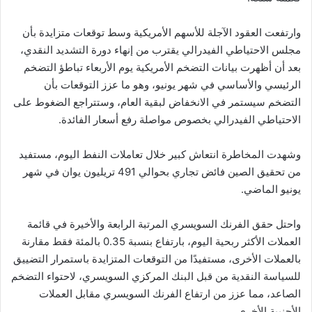
وارتفعت العقود الآجلة للأسهم الأمريكية وسط توقعات متزايدة بأن
مجلس الاحتياطي الفيدرالي يقترب من إنهاء دورة التشديد النقدي،
بعد أن أظهرت بيانات التضخم الأمريكية يوم الأربعاء تباطؤ التضخم
الرئيسي والأساسي في شهر يونيو، وهو ما عزز التوقعات بأن
التضخم سيستمر في الانخفاض لبقية العام، وستتراجع الضغوط على
الاحتياطي الفيدرالي بخصوص مواصلة رفع أسعار الفائدة.
وشهدت المخاطرة انتعاش كبير خلال تعاملات النفط اليوم، مستفيد
من تحقيق الصين فائض تجاري بحوالي 491 تريليون يوان في شهر
يونيو الماضي.
واحتل حقق الفرنك السويسري المرتبة الرابعة والأخيرة في قائمة
العملات الأكثر ربحية اليوم، بارتفاع بنسبة 0.35 بالمئة فقط مقارنة
بالعملات الأخرى، مستفيدًا من التوقعات المتزايدة باستمرار التضييق
للسياسة النقدية من قبل البنك المركزي السويسري، لاحتواء التضخم
الصاعد، مما عزز من ارتفاع الفرنك السويسري مقابل العملات
الأجنبية الأخرى.