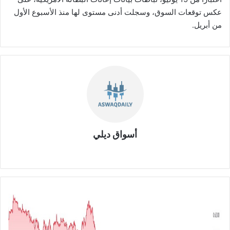
عكس توقعات السوق، وسجلت أدنى مستوى لها منذ الأسبوع الأول
من أبريل.
أسواق ديلي
موق
ع
الوي
ب
ا
ل
د
و