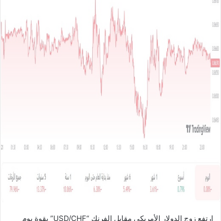
ل
ب
ر
ي
د
ا
إ
ل
ك
ت
ر
و
ن
ي
ا
ارتفع زوج الدولار الأمريكي مقابل الفرنك “USD/CHF” بقوة يوم