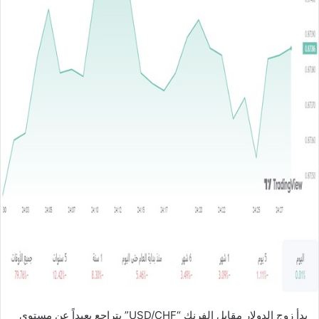
ل
ب
ر
ي
د
ا
إ
ل
ك
ت
ر
و
ن
ي
ا
بدأ زوج الدولار مقابل الفرنك “USD/CHF” يتراجع بعيداً عن مستوى