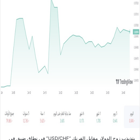
ل
ب
ر
ي
د
ا
إ
ل
ك
ت
ر
و
ن
ي
ا
يتذبذب زوج الدولار مقابل الفرنك “USD/CHF” في نطاق ضيق في