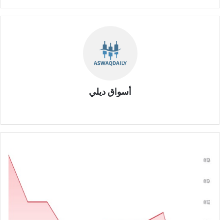
أسواق ديلي
موق
ع
الوي
ب
ا
ل
د
و
ل
ا
ر
م