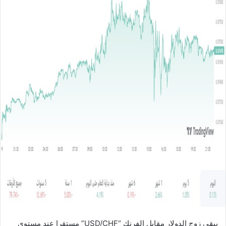
ل
ب
ر
ي
د
ا
إ
ل
ك
ت
ر
و
ن
ي
ا
يبقى زوج الدولار مقابل الفرنك “USD/CHF” مستقرا عند مستوى