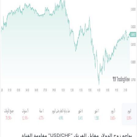
ل
ب
ر
ي
د
ا
إ
ل
ك
ت
ر
و
ن
ي
ا
يواجه زوج الدولار مقابل الفرنك “USD/CHF” مقاومة القناة