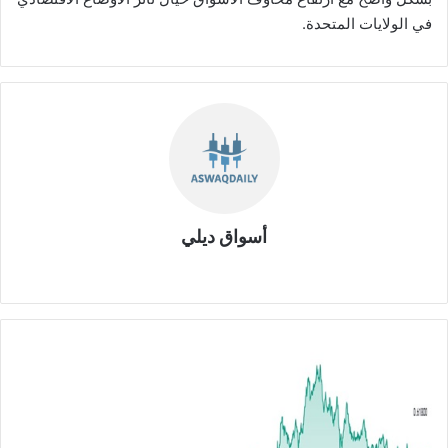
في الولايات المتحدة.
أسواق ديلي
موق
ع
الوي
ب
ا
ل
د
و
ل