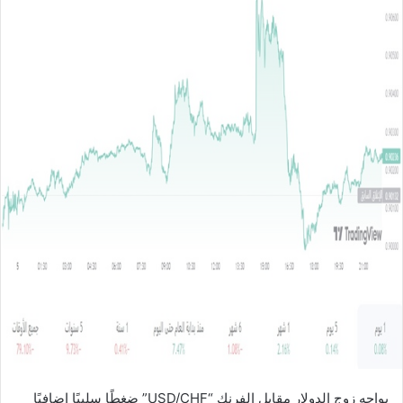
ل
ب
ر
ي
د
ا
إ
ل
ك
ت
ر
و
ن
ي
ا
يواجه زوج الدولار مقابل الفرنك “USD/CHF” ضغطًا سلبيًا إضافيًا