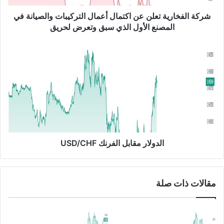
ا
ر
شركة الفخارية تعلن عن اكتمال أعمال التركيبات والصيانة في
ي
المصنع الأول الذي سبق وتعرض لحريق
ة
ت
ا
ع
ل
ل
د
ن
و
ع
ل
ن
ا
ا
ر
ك
م
ت
ق
م
ا
الدولار مقابل الفرنك USD/CHF
ا
ب
ل
ل
أ
ا
مقالات ذات صلة
ع
ل
م
ف
ا
ر
ل
ن