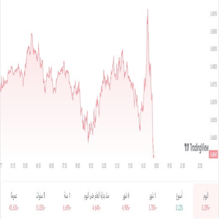
س
ل
ب
ر
ي
د
ا
إ
ل
ك
ت
ر
و
ن
ي
ا