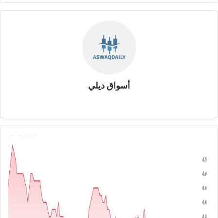
أسواق ديلي
موق
ع
الوي
ب
ش
ر
ك
ة
ا
ل
ف
خ