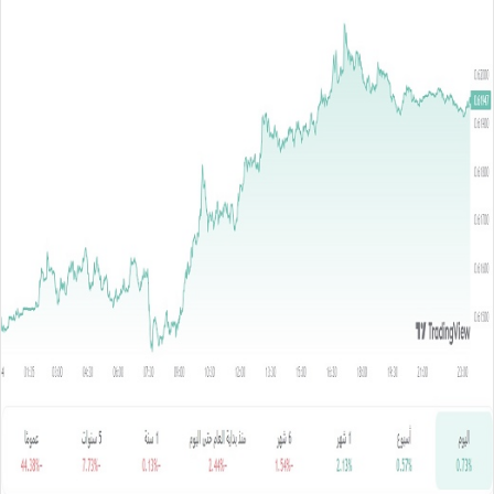
س
ل
ب
ر
ي
د
ا
إ
ل
ك
ت
ر
و
ن
ي
ا