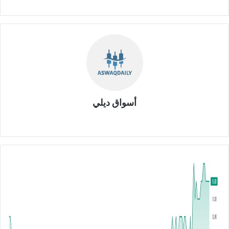
أسواق ديلي
موق
ع
الوي
ب
م
ح
ك
م
ة
ا
ل