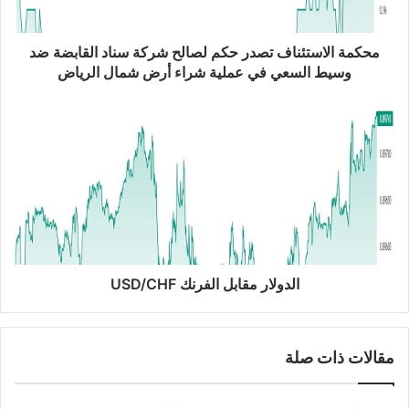
ا
س
ت
محكمة الاستئناف تصدر حكم لصالح شركة سناد القابضة ضد
ئ
وسيط السعي في عملية شراء أرض شمال الرياض
ن
ا
ا
ف
ل
ت
د
ص
و
د
ل
ر
ا
ح
ر
ك
م
م
ق
ل
ا
الدولار مقابل الفرنك USD/CHF
ص
ب
ا
ل
ل
ا
مقالات ذات صلة
ح
ل
ش
ف
ر
ر