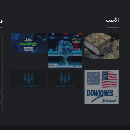
الأحدث
وس