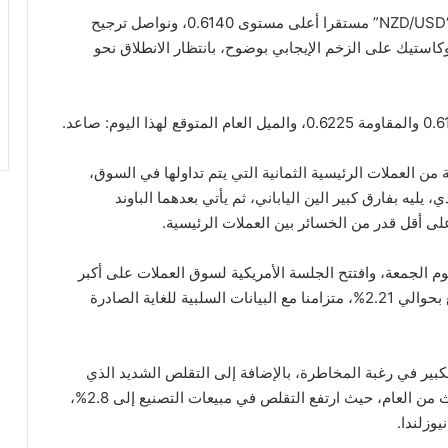
لا يزال زوج الدولار النيوزلندي مقابل الدولار الأمريكي “NZD/USD” مستقرا أعلى مستوى 0.6140، ونواصل ترجيح
كاستيك على الزخم الإيجابي بوضوح، بانتظار الانطلاق نحو
ن العملات الرئيسية الثمانية التي يتم تداولها في السوق،
يليه بفارق كبير الين الياباني، ثم يأتي بعدهما الباوند
على أقل قدر من الخسائر بين العملات الرئيسية.
يوم الجمعة، وافتتح الجلسة الأمريكية لسوق العملات على أكبر
قدر من الخسائر بين العملات الرئيسية الثمانية، ليتراجع بحوالي 2.21%، متزامنا مع البيانات السلبية للغاية الصادرة
كبير في رغبة المخاطرة، بالإضافة إلى التقلص الشديد الذي
أبدته مبيعات قطاع التصنيع النيوزلندي خلال الربع الثالث من العام، حيث ارتفع التقلص في مبيعات التصنيع إلى 2.8%،