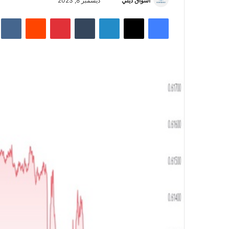
أسواق ديلي
أ
ديسمبر 8, 2023
ر
فيسبوك
‫X
لينكدإن
‏Tumblr
بينتيريست
‏Reddit
‏te
س
ل
ب
ر
ي
د
ا
إ
ل
ك
ت
ر
و
ن
ي
ا