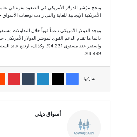
ونجح مؤشر الدولار الأمريكي في الصعود بقوة في تعامل
الأمريكية الإيجابية للغاية والتي زادت توقعات الأسواق
ووجد الدولار الأمريكي دعماً قوياً خلال التداولات مستفي
4.489%.
فيسبوك
‫X
لينكدإن
‏Tumblr
بينتيريست
شاركها
أسواق ديلي
موق
ع