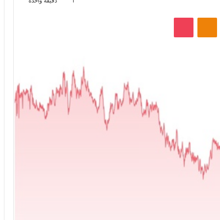
1
دقيقة واحدة
VKontak
Odnoklassniki
‫Pocket