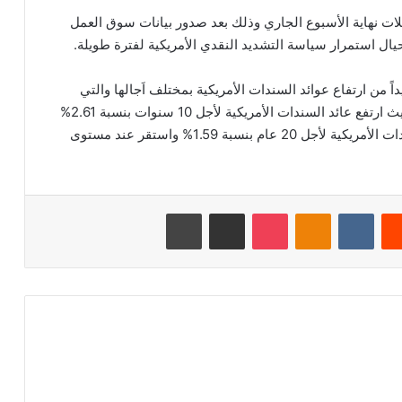
ات نهاية الأسبوع الجاري وذلك بعد صدور بيانات سوق العمل
 حيال استمرار سياسة التشديد النقدي الأمريكية لفترة طويلة.
داً من ارتفاع عوائد السندات الأمريكية بمختلف اَجالها والتي
دائما ما تقدم الدعم القوي لمؤشر الدولار الأمريكي، حيث ارتفع عائد السندات الأمريكية لأجل 10 سنوات بنسبة 2.61%
واستقر عند مستوى 4.231%. وكذلك، ارتفع عائد السندات الأمريكية لأجل 20 عام بنسبة 1.59% واستقر عند مستوى
‏Reddit
‏VKontakte
Odnoklassniki
‫Pocket
مشاركة عبر البريد
طباعة