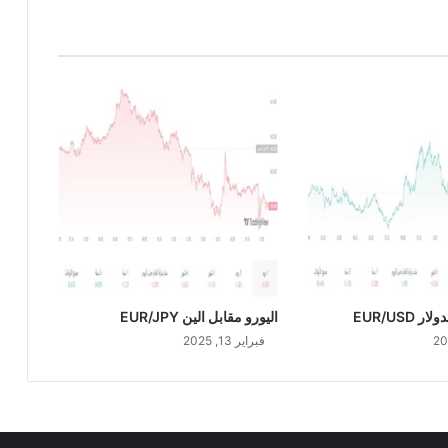
ن
ك
U
S
D
/
C
H
F
 EUR/USD
اليورو مقابل الين EUR/JPY
فبراير 13, 2025