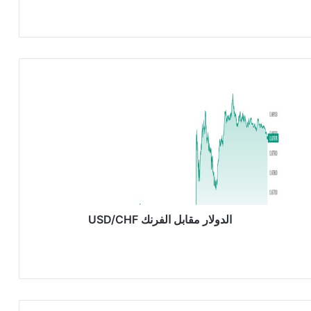
ا
ل
د
و
ل
ا
ر
م
ق
ا
الدولار مقابل الفرنك USD/CHF
ب
ل
ا
ل
ف
ر