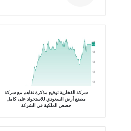
الوي
ب
ش
ر
ك
ة
ا
ل
ف
خ
ا
ر
شركة الفخارية توقيع مذكرة تفاهم مع شركة
ي
مصنع أرض السعودي للاستحواذ على كامل
ة
حصص الملكية في الشركة
ت
و
ق
ي