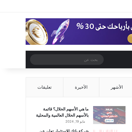
‫X
فيسبوك
‫YouTube
انستقرام
تسجيل الدخول
مقال عشوائي
إضافة عمود جا
مقال عشوائي
بحث
عن
الأشهر
الأخيرة
تعليقات
ما هي الأسهم الحلال؟ قائمة
بالأسهم الحلال العالمية والمحلية
مايو 19, 2024
شركة باتك للاستثمار تعلن عن