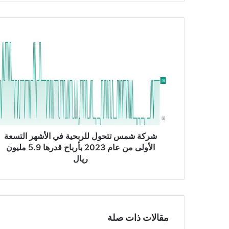
ش
ر
ك
ة
ش
م
س
ت
ت
ح
شركة شمس تتحول للربحية في الأشهر التسعة
و
الأولى من عام 2023 بأرباح قدرها 5.9 مليون
ل
ريال
ل
ل
ر
ب
ح
مقالات ذات صلة
ي