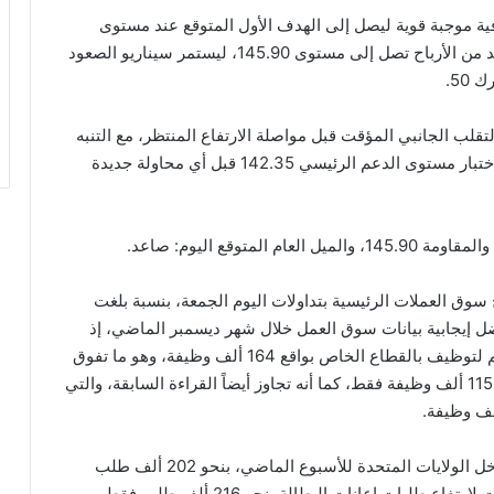
ل الين “USD/JPY” تداولات إضافية موجبة قوية ليصل إلى الهدف الأول المتوقع عند مستوى
144.90، ونتوقع أن يواصل الاتجاه الصاعد لتحصيل مزيد من الأرباح تصل إلى مستوى 145.90، ليستمر سيناريو الصعود
50.
لب الجانبي المؤقت قبل مواصلة الارتفاع المنتظر، مع التنبه
إلى أن كسر مستوى 143.85 قد يدفع السعر للهبوط واختبار مستوى الدعم الرئيسي 142.35 قبل أي محاولة جديدة
 سوق العملات الرئيسية بتداولات اليوم الجمعة، بنسبة بلغت
بفضل إيجابية بيانات سوق العمل خلال شهر ديسمبر الماضي، إذ
أظهرت البيانات الصادرة عن مؤسسة ADP ارتفاع حجم لتوظيف بالقطاع الخاص بواقع 164 ألف وظيفة، وهو ما تفوق
بكثير على توقعات الأسواق التي أشارت لارتفاعه بنحو 115 ألف وظيفة فقط، كما أنه تجاوز أيضاً القراءة السابقة، والتي
وفي الوقت نفسه، ارتفع عدد طلبات إعانات البطالة داخل الولايات المتحدة للأسبوع الماضي، بنحو 202 ألف طلب
جديد، وهو ما تخطى بكثير توقعات الأسواق والتي رجحت لارتفاع طلبات إعانات البطالة بنحو 216 ألف طلب فقط،