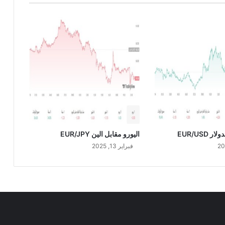
T
R
Y
/
U
S
D
 EUR/USD
اليورو مقابل الين EUR/JPY
فبراير 13, 2025