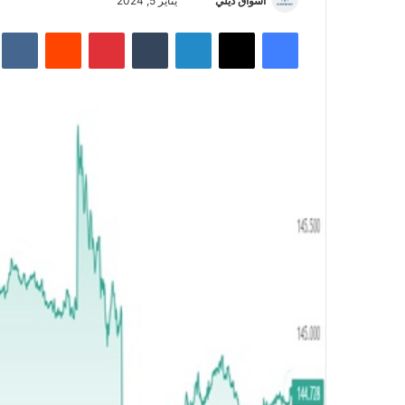
أسواق ديلي
أ
يناير 5, 2024
ر
فيسبوك
‫X
لينكدإن
‏Tumblr
بينتيريست
‏Reddit
‏te
س
ل
ب
ر
ي
د
ا
إ
ل
ك
ت
ر
و
ن
ي
ا