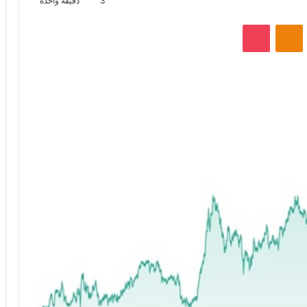
3
دقيقة واحدة
VKontak
Odnoklassniki
‫Pocket