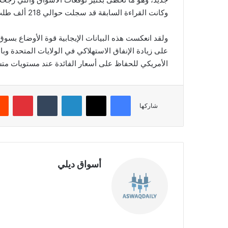
وكانت القراءة السابقة قد سجلت حوالي 218 ألف طلب، والتي تمت مراجعتها على ارتفاع لنحو 220 ألف طلب.
ولقد انعكست هذه البيانات الإيجابية قوة الأوضاع بسوق 
على زيادة الإنفاق الاستهلاكي في الولايات المتحدة وب
الأمريكي للحفاظ على أسعار الفائدة عند مستويات مت
فيسبوك
‫X
لينكدإن
‏Tumblr
بينتيريست
شاركها
أسواق ديلي
موق
ع
الوي
ب