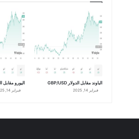
ة
ف
ي
ا
ل
أ
ش
ه
ر
ا
ل
ت
س
الباوند مقابل الدولار GBP/USD
اليورو مقابل الدولار
ع
فبراير 14, 2025
فبراير 14, 2025
ة
ا
ل
أ
و
ل
ى
م