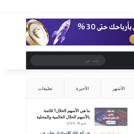
‫X
فيسبوك
‫YouTube
انستقرام
تسجيل الدخول
مقال عشوائي
إضافة عمود جا
مقال عشوائي
بحث
عن
الأشهر
الأخيرة
تعليقات
ما هي الأسهم الحلال؟ قائمة
بالأسهم الحلال العالمية والمحلية
مايو 19, 2024
شركة باتك للاستثمار تعلن عن