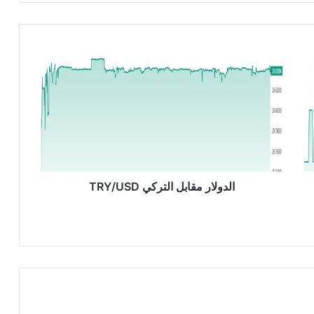
ا
ل
د
و
ل
ا
ر
م
ق
ا
الدولار مقابل التركي TRY/USD
ب
ل
ا
ل
ت
ر
ك
ي