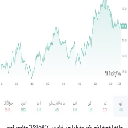
ل
ب
ر
ي
د
ا
إ
ل
ك
ت
ر
و
ن
ي
ا
تواجه العملة الأمريكية مقابل الين الياباني “USD/JPY” مقاومة قوية