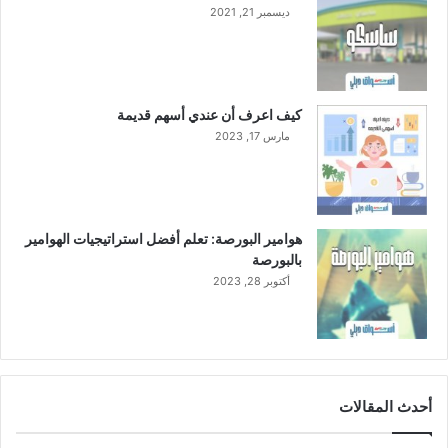
ع
ديسمبر 21, 2021
ن
ط
ر
ي
ق
كيف اعرف أن عندي أسهم قديمة
ط
مارس 17, 2023
ر
ح
أ
س
ه
هوامير البورصة: تعلم أفضل استراتيجيات الهوامير
م
بالبورصة
ح
أكتوبر 28, 2023
ق
و
ق
أ
و
ل
أحدث المقالات
و
ي