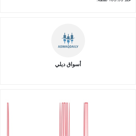
أسواق ديلي
موق
ع
الوي
ب
ه
ي
ئ
ة
ا
ل