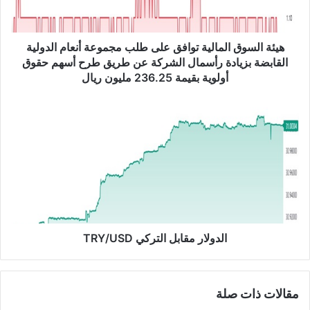
س
و
ق
ا
هيئة السوق المالية توافق على طلب مجموعة أنعام الدولية
ل
القابضة بزيادة رأسمال الشركة عن طريق طرح أسهم حقوق
م
أولوية بقيمة 236.25 مليون ريال
ا
ل
ا
ي
ل
ة
د
ت
و
و
ل
ا
ا
ف
ر
ق
م
ع
ق
ل
ا
الدولار مقابل التركي TRY/USD
ى
ب
ط
ل
ل
ا
مقالات ذات صلة
ب
ل
م
ت