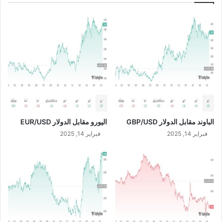
ج
ر
م
ك
و
ي
ع
T
ة
R
أ
Y
ن
/
ع
U
ا
S
م
D
ا
الباوند مقابل الدولار GBP/USD
اليورو مقابل الدولار EUR/USD
ل
د
فبراير 14, 2025
فبراير 14, 2025
و
ل
ي
ة
ا
ل
ق
ا