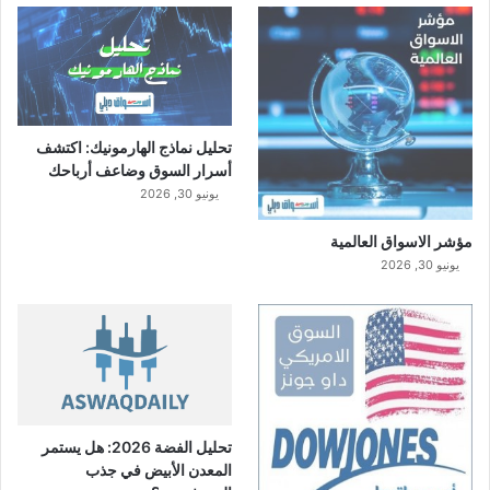
ة
ب
ق
ي
م
ة
تحليل نماذج الهارمونيك: اكتشف
2
أسرار السوق وضاعف أرباحك
3
يونيو 30, 2026
6
.
مؤشر الاسواق العالمية
2
يونيو 30, 2026
5
م
ل
ي
و
ن
ر
ي
تحليل الفضة 2026: هل يستمر
ا
المعدن الأبيض في جذب
ل