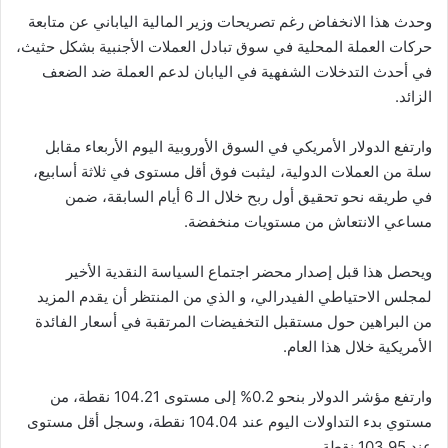
وحدث هذا الانخفاض رغم تصريحات وزير المالية الياباني عن متابعة
حركات العملة ‏المحلية في سوق تبادل العملات الأجنبية بشكل حثيث،
في أحدث التدخلات الشفهية في ‏اليابان لدعم العملة ضد الضعف
الزائد.‏
وارتفع الدولار الأمريكي في السوق الأوروبية اليوم الأربعاء مقابل
سلة من العملات ‏الدولية، ليثبت فوق أقل مستوى في ثلاثة أسابيع،
في طريقه نحو تحقيق أول ‏ربح خلال الـ 6 أيام السابقة، ضمن
مساعي الانتعاش من مستويات منخفضة.‏
ويحصل هذا قبل إصدار محضر اجتماع السياسة النقدية الأخير
لمجلس الاحتياطي ‏الفيدرالي، و الذي من المنتظر أن يقدم المزيد
من البراهين حول مستقبل التخفيضات ‏المرتقبة في أسعار الفائدة
الأمريكية خلال هذا العام.‏
وارتفع مؤشر الدولار بنحو 0.2% إلى مستوى 104.21 نقطة، من
مستوي بدء ‏التداولات اليوم عند 104.04 نقطة، وسجل أقل مستوى
عند 103.95 نقطة.‏