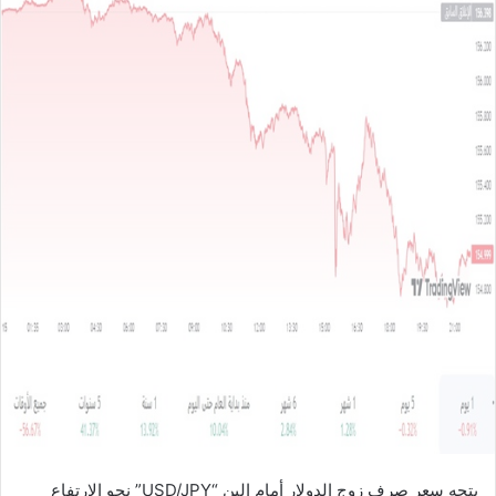
ل
ب
ر
ي
د
ا
إ
ل
ك
ت
ر
و
ن
ي
ا
يتجه سعر صرف زوج الدولار أمام الين “USD/JPY” نحو الارتفاع