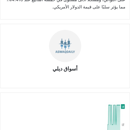
مما يؤثر سلبًا على قيمة الدولار الأمريكي.
أسواق ديلي
موق
ع
الوي
ب
م
ج
ل
س
إ