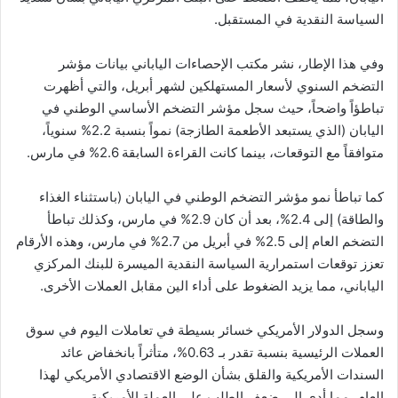
السياسة النقدية في المستقبل.
وفي هذا الإطار، نشر مكتب الإحصاءات الياباني بيانات مؤشر
التضخم السنوي لأسعار المستهلكين لشهر أبريل، والتي أظهرت
تباطؤاً واضحاً، حيث سجل مؤشر التضخم الأساسي الوطني في
اليابان (الذي يستبعد الأطعمة الطازجة) نمواً بنسبة 2.2% سنوياً،
متوافقاً مع التوقعات، بينما كانت القراءة السابقة 2.6% في مارس.
كما تباطأ نمو مؤشر التضخم الوطني في اليابان (باستثناء الغذاء
والطاقة) إلى 2.4%، بعد أن كان 2.9% في مارس، وكذلك تباطأ
التضخم العام إلى 2.5% في أبريل من 2.7% في مارس، وهذه الأرقام
تعزز توقعات استمرارية السياسة النقدية الميسرة للبنك المركزي
الياباني، مما يزيد الضغوط على أداء الين مقابل العملات الأخرى.
وسجل الدولار الأمريكي خسائر بسيطة في تعاملات اليوم في سوق
العملات الرئيسية بنسبة تقدر بـ 0.63%، متأثراً بانخفاض عائد
السندات الأمريكية والقلق بشأن الوضع الاقتصادي الأمريكي لهذا
العام، مما أدى إلى ضعف الطلب على العملة الأمريكية.