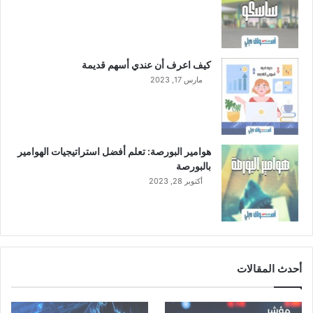
ي
ع
ل
ى
أ
كيف اعرف أن عندي أسهم قديمة
س
مارس 17, 2023
ا
س
ر
ب
ع
هوامير البورصة: تعلم أفضل استراتيجيات الهوامير
س
بالبورصة
ن
أكتوبر 28, 2023
و
ي
أحدث المقالات