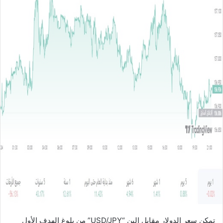
ل
ب
ر
ي
د
ا
إ
ل
ك
ت
ر
و
ن
ي
ا
تمكن سعر الدولار مقابل الين “USD/JPY” من بلوغ الهدف الأول