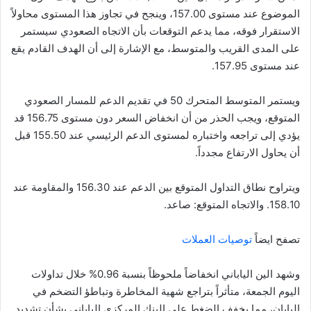
الموضوع عند مستوى 157.00، وينجح في تجاوز هذا المستوى محاولاً
الاستقرار فوقه، مما يدعم التوقعات بأن الاتجاه الصعودي سيستمر
على المدى القريب والمتوسط، مع الإشارة إلى أن الهدف القادم يقع
عند مستوى 157.95.
ويستمر المتوسط المتحرك 50 في تقديم الدعم للمسار الصعودي
المتوقع، ويجب الحذر من أن انخفاض السعر دون مستوى 156.75 قد
يؤدي إلى تراجعه واختباره لمستوى الدعم الرئيسي عند 155.50 قبل
أن يحاول الارتفاع مجدداً.
ويتراوح نطاق التداول المتوقع بين الدعم عند 156.30 والمقاومة عند
158.10. والاتجاه المتوقع: صاعد.
تصفح ايضاً
توصيات العملات
وشهد الين الياباني انخفاضاً ملحوظاً بنسبة 0.96% خلال تداولات
اليوم الجمعة، متأثراً بتراجع شهية المخاطرة وتباطؤ التضخم في
اليابان، مما يخفف الضغط على البنك المركزي الياباني بشأن تشديد