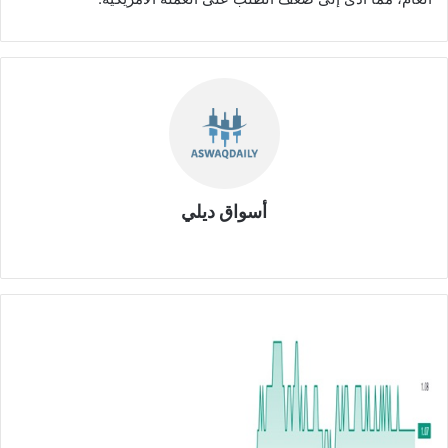
أسواق ديلي
موق
ع
الوي
ب
ا
ر
ت
ف
ا
ع