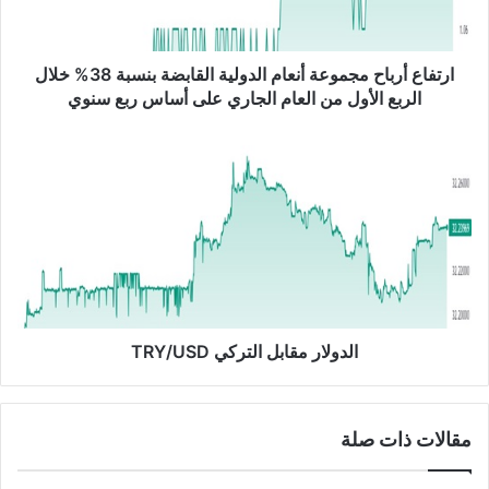
أ
ر
ب
ا
ارتفاع أرباح مجموعة أنعام الدولية القابضة بنسبة 38% خلال
ح
الربع الأول من العام الجاري على أساس ربع سنوي
م
ج
ا
م
ل
و
د
ع
و
ة
ل
أ
ا
ن
ر
ع
م
ا
ق
م
ا
الدولار مقابل التركي TRY/USD
ا
ب
ل
ل
د
ا
مقالات ذات صلة
و
ل
ل
ت
ي
ر