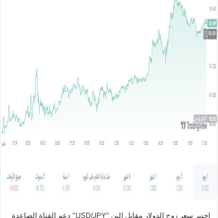
ل
ب
ر
ي
د
ا
إ
ل
ك
ت
ر
و
ن
ي
ا
اختبر سعر زوج الدولار مقابل الين “USD/JPY” دعم القناة الصاعدة