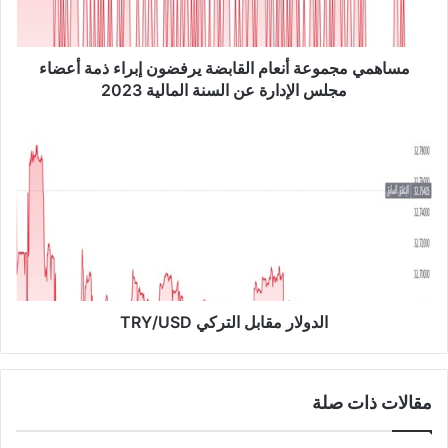
م
ج
م
و
مساهمي مجموعة أنعام القابضة يرفضون إبراء ذمة أعضاء
ع
مجلس الإدارة عن السنة المالية 2023
ة
أ
ا
ن
ل
ع
د
ا
و
م
ل
ا
ا
ل
ر
ق
م
ا
ق
ب
ا
الدولار مقابل التركي TRY/USD
ض
ب
ة
ل
ي
ا
مقالات ذات صلة
ر
ل
ف
ت
ض
ر