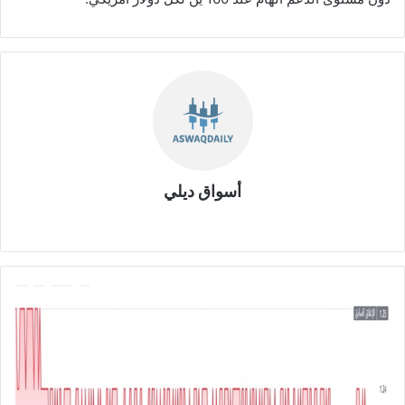
أسواق ديلي
موق
ع
الوي
ب
م
س
ا
ه
م
ي