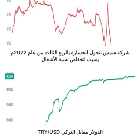
ك
ة
ش
م
س
ت
ت
ح
شركة شمس تتحول للخسارة بالربع الثالث من عام 2022م
و
بسبب انخفاض نسبة الأشغال
ل
ل
ا
ل
ل
خ
د
س
و
ا
ل
ر
ا
ة
ر
ب
م
ا
ق
ل
ا
الدولار مقابل التركي TRY/USD
ر
ب