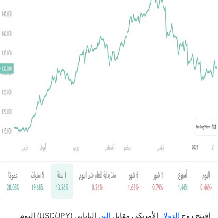
ل
ب
ر
ي
د
ا
إ
ل
ك
ت
ر
و
ن
ي
ا
افتتح زوج
الدولار
الأمريكي مقابل
الين
الياباني (USD/JPY) اليوم