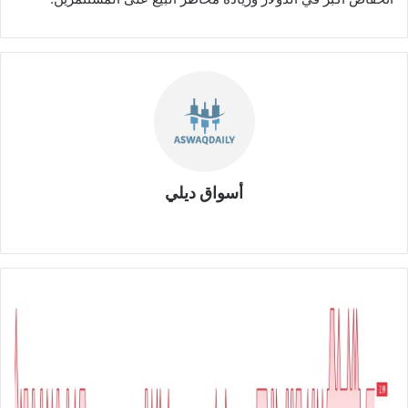
أسواق ديلي
موق
ع
الوي
ب
ش
ر
ك
ة
ا
ل