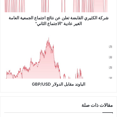
ك
ث
ي
ر
شركة الكثيري القابضة تعلن عن نتائج اجتماع الجمعية العامة
ي
الغير عادية "الاجتماع الثاني"
ا
ل
ا
ق
ل
ا
ب
ب
ا
ض
و
ة
ن
ت
د
ع
م
ل
ق
ن
ا
الباوند مقابل الدولار GBP/USD
ع
ب
ن
ل
ن
ا
مقالات ذات صلة
ت
ل
ا
د
ئ
و