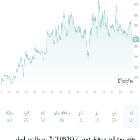
ل
ب
ر
ي
د
ا
إ
ل
ك
ت
ر
و
ن
ي
ا
يظهر زوج اليورو مقابل دولار “EUR/USD” الآن مزيدًا من الميل