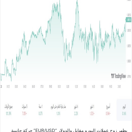
ل
ب
ر
ي
د
ا
إ
ل
ك
ت
ر
و
ن
ي
ا
يظهر زوج عملات اليورو مقابل والدولار “EUR/USD” حركة جانبية