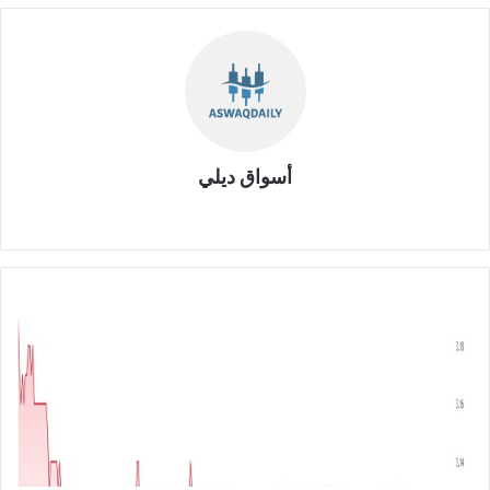
أسواق ديلي
موق
ع
الوي
ب
ش
ر
ك
ة
ا
ل
ك
ث
ي