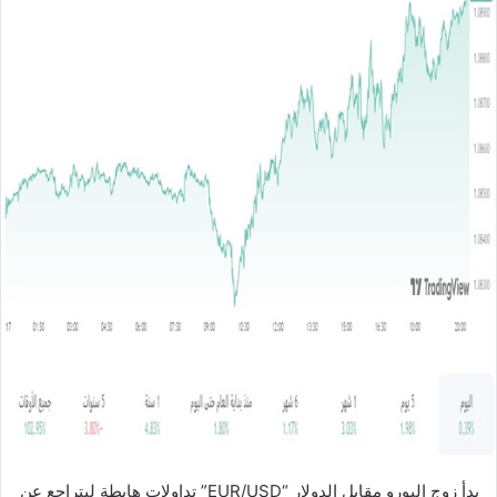
ل
ب
ر
ي
د
ا
إ
ل
ك
ت
ر
و
ن
ي
ا
بدأ زوج اليورو مقابل الدولار “EUR/USD” تداولات هابطة ليتراجع عن