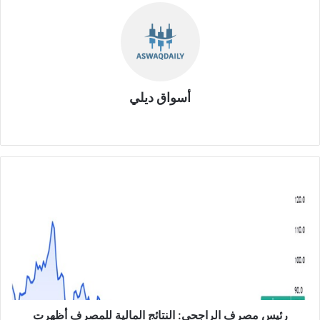
أسواق ديلي
موق
ع
الوي
ب
ر
ئ
ي
س
م
ص
ر
ف
ا
ل
رئيس مصرف الراجحي: النتائج المالية للمصرف أظهرت