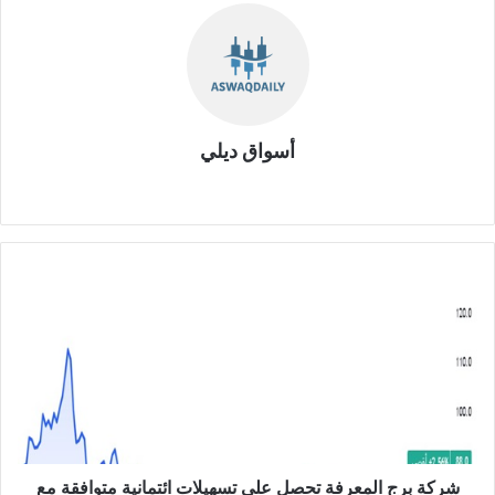
أسواق ديلي
موق
ع
الوي
ب
ش
ر
ك
ة
ب
ر
ج
ا
ل
م
شركة برج المعرفة تحصل على تسهيلات ائتمانية متوافقة مع