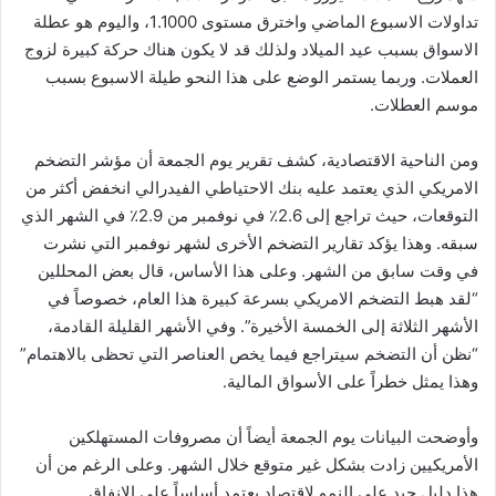
تداولات الاسبوع الماضي واخترق مستوى 1.1000، واليوم هو عطلة
الاسواق بسبب عيد الميلاد ولذلك قد لا يكون هناك حركة كبيرة لزوج
العملات. وربما يستمر الوضع على هذا النحو طيلة الاسبوع بسبب
موسم العطلات.
ومن الناحية الاقتصادية، كشف تقرير يوم الجمعة أن مؤشر التضخم
الامريكي الذي يعتمد عليه بنك الاحتياطي الفيدرالي انخفض أكثر من
التوقعات، حيث تراجع إلى 2.6٪ في نوفمبر من 2.9٪ في الشهر الذي
سبقه. وهذا يؤكد تقارير التضخم الأخرى لشهر نوفمبر التي نشرت
في وقت سابق من الشهر. وعلى هذا الأساس، قال بعض المحللين
“لقد هبط التضخم الامريكي بسرعة كبيرة هذا العام، خصوصاً في
الأشهر الثلاثة إلى الخمسة الأخيرة”. وفي الأشهر القليلة القادمة،
“نظن أن التضخم سيتراجع فيما يخص العناصر التي تحظى بالاهتمام”
وهذا يمثل خطراً على الأسواق المالية.
وأوضحت البيانات يوم الجمعة أيضاً أن مصروفات المستهلكين
الأمريكيين زادت بشكل غير متوقع خلال الشهر. وعلى الرغم من أن
هذا دليل جيد على النمو لاقتصاد يعتمد أساساً على الإنفاق