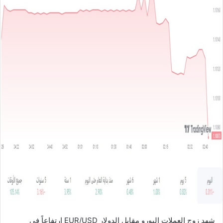
ل
ب
ر
ي
د
ا
إ
ل
ك
ت
ر
و
ن
ي
ا
شهد زوج العملات اليورو مقابل الدولار EUR/USD ارتفاعاً في