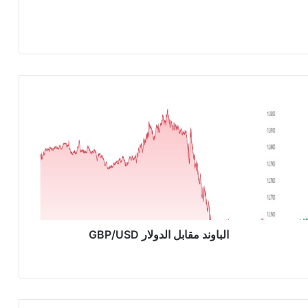
ا
ل
ب
ا
و
ن
د
م
ق
ا
الباوند مقابل الدولار GBP/USD
ب
ل
ا
ل
د