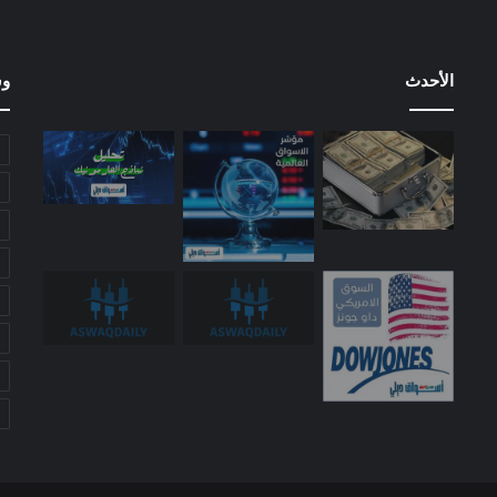
الأحدث
وس