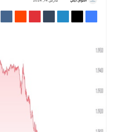
أسواق ديلي
أ
مارس 14, 2024
ر
فيسبوك
‫X
لينكدإن
‏Tumblr
بينتيريست
‏Reddit
‏te
س
ل
ب
ر
ي
د
ا
إ
ل
ك
ت
ر
و
ن
ي
ا