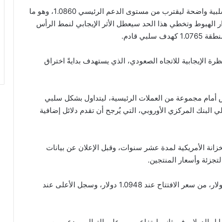
يشهد زوج اليورو مقابل الدولار “EUR/USD” ضغوطاً سلبية واضحة ليقترب من مستوى الدعم الرئيسي 1.0860، وهو ما
 الهبوط وتخطي هذا الحد سيعطل الأثر الإيجابي لنمط الرأس
بي قادم.
لى 1.0860 سيحافظ على النظرة الإيجابية للاتجاه الصعودي، الذي يستهدف بدايةً اختراق
س أمام مجموعة من العملات الرئيسية، ليتداول بشكل سلبي
 البنك المركزي الأوروبي، التي يُرجح أن تقدم دلائل إضافية
خزانة الأمريكية لمدة عشر سنوات، وقبل الإعلان عن بيانات
تجزئة وأسعار المنتجين.
انخفض اليورو أمام الدولار بنسبة 0.15% إلى 1.0932 دولار، من سعر الافتتاح عند 1.0948 دولار، وسجل الأعلى عند
رو جلسة أمس الأربعاء مرتفعاً بنسبة 0.2% مقابل الدولار، في ثاني ارتفاع يومي على التوالي، بدعم من