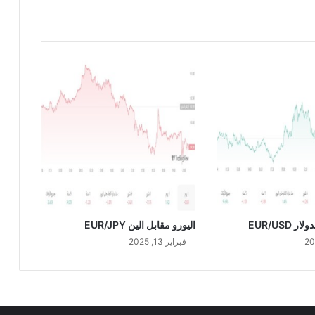
و
ل
ا
ر
G
B
P
/
U
S
D
 EUR/USD
اليورو مقابل الين EUR/JPY
فبراير 13, 2025