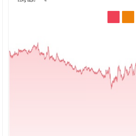
4
دقيقة واحدة
VKontak
Odnoklassniki
‫Pocket