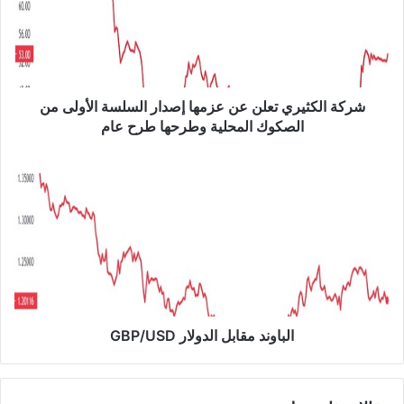
ا
ل
ك
ث
ي
ر
شركة الكثيري تعلن عن عزمها إصدار السلسة الأولى من
ي
الصكوك المحلية وطرحها طرح عام
ت
ع
ا
ل
ل
ن
ب
ع
ا
ن
و
ع
ن
ز
د
م
م
ه
ق
ا
ا
الباوند مقابل الدولار GBP/USD
إ
ب
ص
ل
د
ا