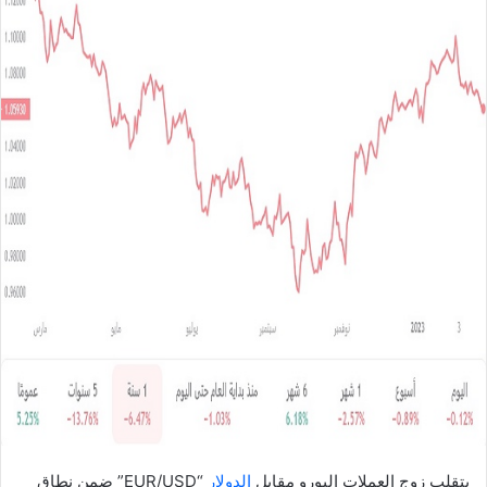
ل
ب
ر
ي
د
ا
إ
ل
ك
ت
ر
و
ن
ي
ا
يتقلب زوج العملات اليورو مقابل
الدولار
“EUR/USD” ضمن نطاق