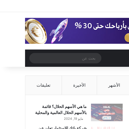
‫X
فيسبوك
‫YouTube
انستقرام
تسجيل الدخول
مقال عشوائي
إضافة عمود جا
مقال عشوائي
بحث
عن
الأشهر
الأخيرة
تعليقات
ما هي الأسهم الحلال؟ قائمة
بالأسهم الحلال العالمية والمحلية
مايو 19, 2024
شركة باتك للاستثمار تعلن عن