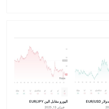
ل
ا
ل
د
و
ل
ا
ر
G
B
P
/
U
S
D
 EUR/USD
اليورو مقابل الين EUR/JPY
فبراير 13, 2025