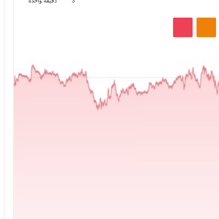
3
دقيقة واحدة
VKontak
Odnoklassniki
‫Pocket