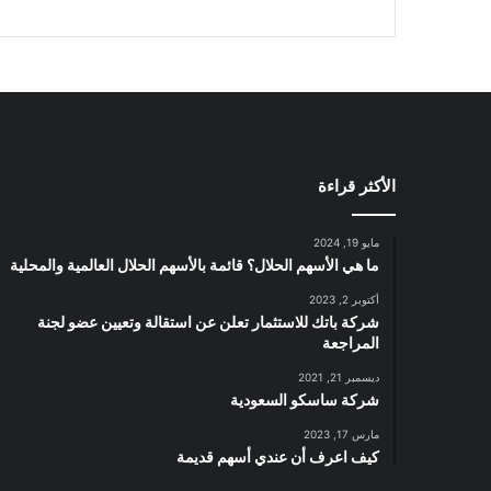
ل
ا
ل
ا
ل
ر
ب
ع
الأكثر قراءة
ا
ل
ث
مايو 19, 2024
ا
ما هي الأسهم الحلال؟ قائمة بالأسهم الحلال العالمية والمحلية
ن
ي
أكتوبر 2, 2023
شركة باتك للاستثمار تعلن عن استقالة وتعيين عضو لجنة
م
المراجعة
ن
ا
ديسمبر 21, 2021
ل
شركة ساسكو السعودية
ع
مارس 17, 2023
ا
كيف اعرف أن عندي أسهم قديمة
م
ا