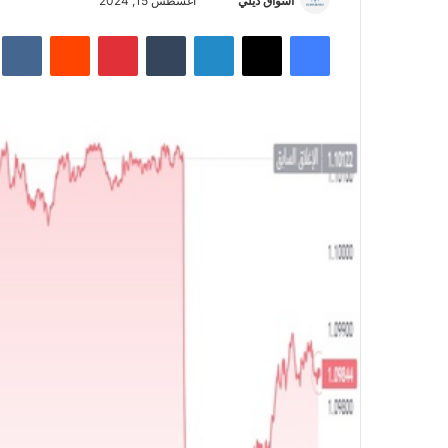
أسواق ديلي
أ
أغسطس 15, 2024
ر
فيسبوك
‫X
لينكدإن
‏Tumblr
بينتيريست
‏Reddit
‏te
س
ل
ب
ر
ي
د
ا
إ
ل
ك
ت
ر
و
ن
ي
ا