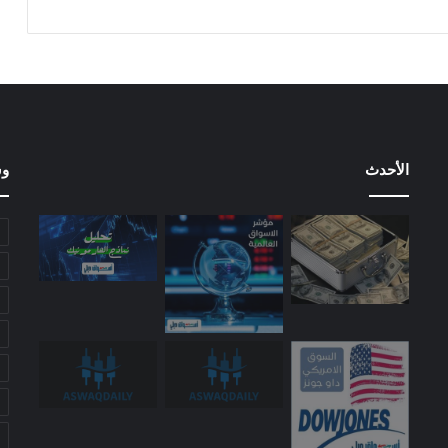
الأحدث
وس