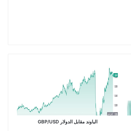
ا
ل
ب
ا
و
ن
د
م
ق
ا
الباوند مقابل الدولار GBP/USD
ب