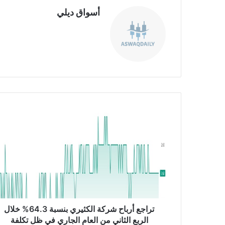
أسواق ديلي
موق
ع
الوي
ب
ت
ر
ا
ج
ع
أ
ر
ب
ا
ح
تراجع أرباح شركة الكثيري بنسبة 64.3% خلال
ش
الربع الثاني من العام الجاري في ظل تكلفة