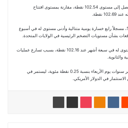
وسجل مؤشر الدولار الأمريكي انخفاضاً بنسبة 0.1%، ليصل إلى مستوى 102.54 نقطة، مقارنة بمستوى افتتاح
نهى المؤشر تعاملات أمس الأربعاء بتراجع بنسبة 0.1%، مسجلاً رابع خسارة يومية متتالية وأدنى مستوى له في أسبوع
وفي 5 أغسطس الجاري، سجل مؤشر الدولار أدنى مستوى له في سبعة أشهر عند 102.16 نقطة، بسبب تسارع عمليات
 والثانوية.
وانخفض العائد على سندات الخزانة الأمريكية لأجل عشر سنوات يوم الأربعاء بنسبة 0.25 نقطة مئوية، ليستمر في
استثمار في الدولار الأمريكي.
‏Reddit
‏VKontakte
Odnoklassniki
‫Pocket
مشاركة عبر البريد
طباعة