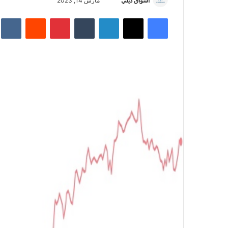
أسواق ديلي
أ
مارس 14, 2023
ر
فيسبوك
‫X
لينكدإن
‏Tumblr
بينتيريست
‏Reddit
‏te
س
ل
ب
ر
ي
د
ا
إ
ل
ك
ت
ر
و
ن
ي
ا