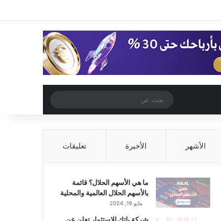
‫X
فيسبوك
‫YouTube
انستقرام
تسجيل الدخول
مقال عشوائي
إضافة عمود جا
مقال عشوائي
بحث
عن
الأشهر
الأخيرة
تعليقات
ما هي الأسهم الحلال؟ قائمة
بالأسهم الحلال العالمية والمحلية
مايو 19, 2024
شركة باتك للاستثمار تعلن عن