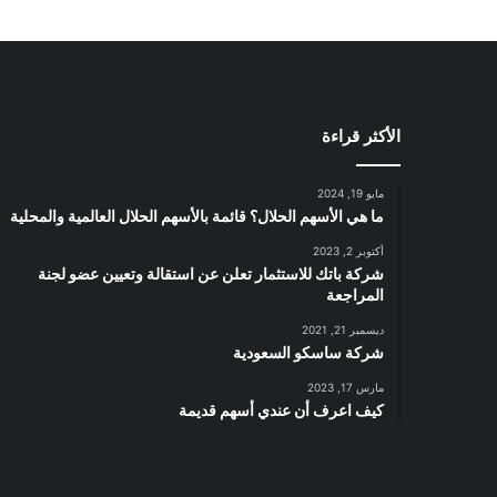
ص
د
ا
ر
ا
الأكثر قراءة
ل
أ
و
مايو 19, 2024
ل
ما هي الأسهم الحلال؟ قائمة بالأسهم الحلال العالمية والمحلية
ى
أكتوبر 2, 2023
ا
شركة باتك للاستثمار تعلن عن استقالة وتعيين عضو لجنة
ل
المراجعة
م
ق
ديسمبر 21, 2021
و
شركة ساسكو السعودية
م
مارس 17, 2023
ة
كيف اعرف أن عندي أسهم قديمة
ب
ا
ل
ر