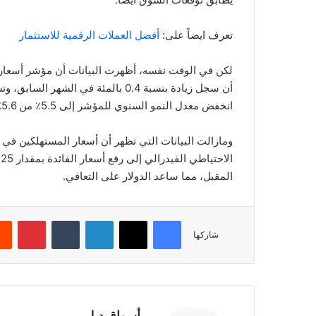
تعرف ايضاً على:
أفضل العملات الرقمية للاستثمار
أن سجل زيادة بنسبة 0.4 بالمئة في ال
انخفض معدل النمو السنوي للمؤشر إلى 5.5٪ من 5.6٪ سابقًا، تماشيًا مع التوقعات.
ومازالت البيانات التي تظهر أن أسعار المستهلكين في 
ا
المقبل، مما ساعد الدولار على التعافي.
فيسبوك
‫X
لينكدإن
‏Tumblr
بينتيريست
شاركها
أسواق ديلي