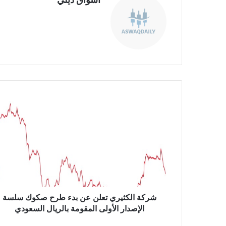
موق
ع
الوي
ب
ش
ر
ك
ة
ا
ل
ك
ث
ي
ر
شركة الكثيري تعلن عن بدء طرح صكوك سلسة
ي
الإصدار الأولى المقومة بالريال السعودي
ت