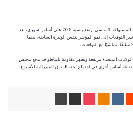
لكن في الوقت نفسه، أظهرت البيانات أن مؤشر أسعار المستهلك الأساسي ارتفع بنسبة 0.5٪ على أساس شهري، بعد
شهر السابق، وتشير التوقعات إلى نمو المؤشر بنفس الوتيرة السابقة، بينما
الولايات المتحدة مرتفعة وتظهر مقاومة للتباطؤ قد تدفع مجلس
لاحتياطي الفيدرالي إلى رفع أسعار الفائدة بمقدار 25 نقطة أساس أخرى في اجتماع لجنة السوق الفيدرالية الأسبوع
‏Reddit
‏VKontakte
Odnoklassniki
‫Pocket
مشاركة عبر البريد
طباعة