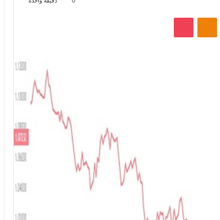
0
دقيقة واحدة
VKontak
Odnoklassniki
‫Pocket