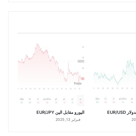
ا
ل
د
و
ل
ا
ر
G
B
P
/
U
S
D
 EUR/USD
اليورو مقابل الين EUR/JPY
فبراير 13, 2025