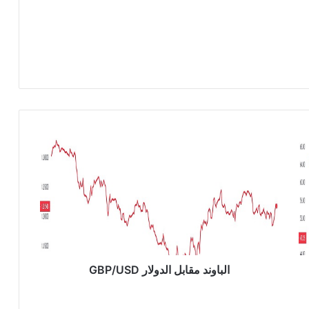
ا
ل
ب
ا
و
ن
د
م
ق
ا
الباوند مقابل الدولار GBP/USD
ب
ل