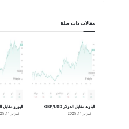
ع
ل
ن
ع
مقالات ذات صلة
ن
ب
د
ء
ط
ر
ح
ص
ك
و
ك
س
ل
س
الباوند مقابل الدولار GBP/USD
اليورو مقابل الدولار
ة
فبراير 14, 2025
فبراير 14, 2025
ا
ل
إ