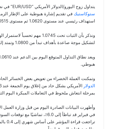
يتداول زوج اليورو/الدولار الأمريكي “EUR/USD” في نطاق ضيق في بداية التعاملات المبكرة ويستمر مؤشر
ستوكاستيك
في تقديم إشارة هبوطية على الإطار الزمني
استهداف رئيسي عند مستوى 1.0620 ثم مستوى 1.0515.
ونذكر بأن الثبات تحت 1.0745 مه
لتشكيل موجة صاعدة بأهداف تبدأ من 1.0800 وتمتد إلى 1.0925.
هبوطي.
وتمكنت العملة الخضراء من تعويض بعض الخسائر الحادة
الدولار
بمرحلة انتعاش ملحوظ في التعاملات المبكرة اليوم الثلا
وأظهرت البيانات الصادرة اليوم من قبل وزارة العمل ا
يطابق توقعات السوق ايضاً.