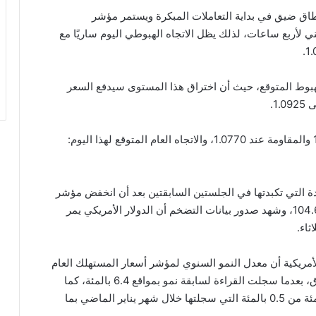
 لأربع ساعات، لذلك يظل الاتجاه الهبوطي اليوم ساريًا مع
م تحسباً لاستمرار الهبوط المتوقع، حيث أن اختراق هذا المستوى سيدفع السعر
ويعد نطاق التداول المتوقع اليوم بين الدعم عند 1.0610 والمقاومة عند 1.0770، والاتجاه العام المتوقع لهذا اليوم:
 التي تكبدتها في الجلستين السابقتين بعد أن انخفض مؤشر
الأمريكي بشكل حاد من إغلاق يوم الجمعة عند 104.6، وشهد صدور بيانات التضخم أن الدولار الأمريكي يمر
ثاء.
لأمريكية أن معدل النمو السنوي لمؤشر أسعار المستهلك العام
في فبراير قد تباطأ إلى 6.0٪، تماشيًا مع توقعات السوق، بعدما سجلت القراءة لسابقة نمو بمواقع 6.4 بالمئة، كما
تراجعت قراءة المؤشر على أساس شهري إلى 0.4 بالمئة من 0.5 بالمئة التي سجلتها خلال شهر يناير الماضي بما