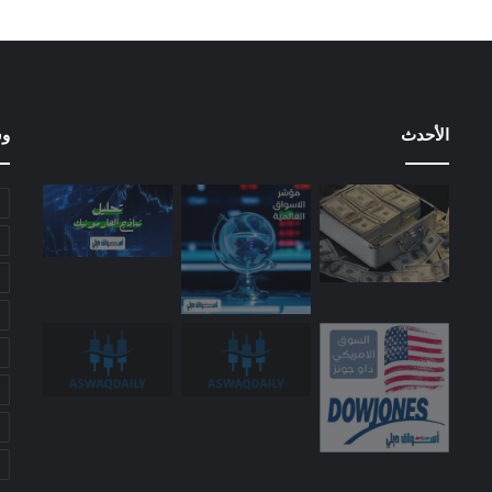
الأحدث
وس