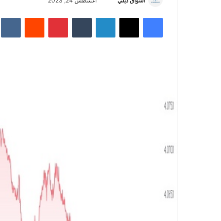
أسواق ديلي
أ
أغسطس 24, 2023
ر
فيسبوك
‫X
لينكدإن
‏Tumblr
بينتيريست
‏Reddit
‏te
س
ل
ب
ر
ي
د
ا
إ
ل
ك
ت
ر
و
ن
ي
ا