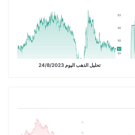
ت
ح
ل
ي
ل
ا
ل
ذ
ه
ب
تحليل الذهب اليوم 24/8/2023
ا
ل
ي
و
م
2
4
/
8
/
2