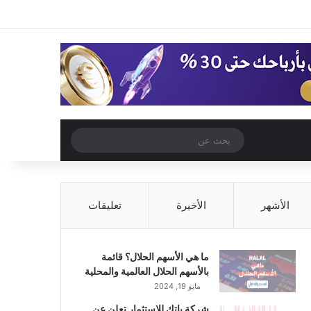
‫X
فيسبوك
‫YouTube
انستقرام
تسجيل الدخول
مقال عشوائي
إضافة عمود جا
مقال عشوائي
بحث
عن
الأشهر
الأخيرة
تعليقات
ما هي الأسهم الحلال؟ قائمة
بالأسهم الحلال العالمية والمحلية
مايو 19, 2024
شركة باتك للاستثمار تعلن عن