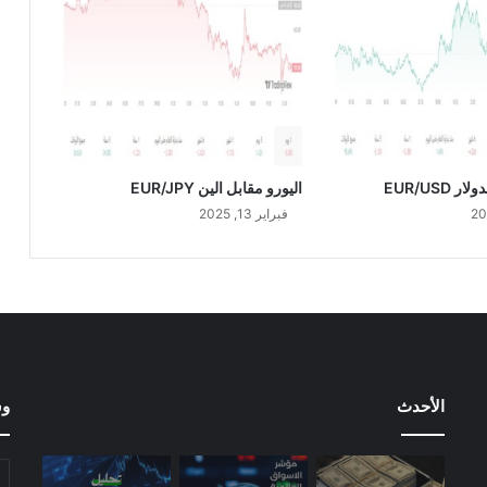
0
2
3
 EUR/USD
اليورو مقابل الين EUR/JPY
فبراير 13, 2025
الأحدث
وس