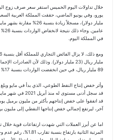
عامين
في المملكة اليوم.
89 مليار ريال، في حين انخفضت الواردات بنسبة 17% إلى 51 مليار ريال.
قد سجل أدنى مستوى 
قد اتفقوا على خفض إنتاجهم بأكثر من مليون برميل يومي
آخر، ليرتفع إجمالي خفض إنتاجها النفطي إلى مليون برميل
اما عن أبرز العملات التي شهدت ارتفاعات قوية خلال تد
المرتبة الثانية بارتفا
الیورو استفاد من زیادة الطلب علیه مع انتظار الأسوا