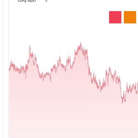
3
دقيقة واحدة
VKontak
Odnoklassniki
‫Pocket