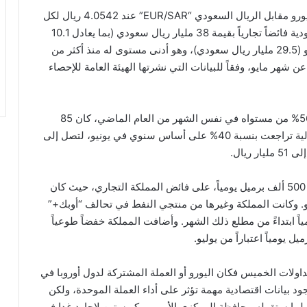
خلال تداولات اليوم الخميس استقر سعر صرف زوج اليورو مقابل الريال السعودي “EUR/SAR” عند 4.0542 ريال لكل
يورو، وفي يونيو الماضي، حققت المملكة العربية السعودية فائضاً تجارياً بقيمة 38 مليار ريال سعودي (بما يعادل 10.1
مليار دولار)، مسجلاً زيادة بنسبة 26% مقارنة بشهر مايو (29.5 مليار ريال سعودي)، وهو أدنى مستوى له منذ أكثر من
. وجاء ذلك نتيجة لانخفاض الواردات بنسبة 26% عن شهر مايو، وفقاً للبيانات التي نشرتها الهيئة العامة للإحصاء
ومع ذلك، لا يزال الفائض التجاري للمملكة أقل بنسبة 56% من مستواه في نفس الشهر من العام الماضي، كان 85
مليار ريال (23 مليار دولار). وذلك لأن الصادرات الإجمالية تراجعت بنسبة 40% على أساس سنوي في يونيو، لتصل إلى
وأثر خفض إنتاج النفط الطوعي، الذي بدأ في مايو وبلغ 500 ألف برميل يومياً، على فائض المملكة التجاري، حيث كان
له منذ أبريل 2021 في شهر مايو. وكانت المملكة وغيرها من منتجي النفط في تحالف “أوبك+”
اً ابتداءً من مطلع ذلك الشهر. وأضافت المملكة خفضاً طوعياً
 يومياً اعتباراً من يوليو.
اولات الخميس فکان الیورو أو العملة المشترکة لدول أوروبا في
ع بنسبة تقارب 1.81%، رغم عدم وجود بيانات اقتصادية مهمة تؤثر على أداء العملة الموحدة، ولكن
ق لما ستقوله محافظة المركزي الأوروبي كريستين لاجارد غدا في