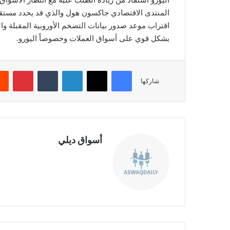
المنتدى الاقتصادي جاكسون هول والذي قد يحدد مستقبل
اقتراب موعد صدور بيانات التضخم الأوروبية المقبلة وا
بشكل قوي على أسواق العملات وخصوصاً الیورو.
فيسبوك
‫X
لينكدإن
‏Tumblr
بينتيريست
شاركها
أسواق ديلي
موق
ع
الوي
ب