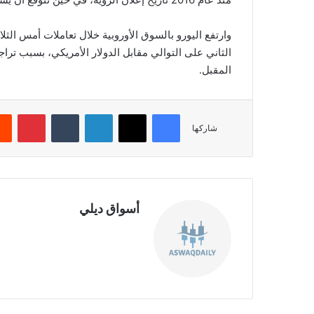
وارتفع اليورو بالسوق الأوروبية خلال تعاملات أمس الثلا
الثاني على التوالي مقابل الدولار الأمريكي، بسبب ترا
المقبل.‏
فيسبوك
‫X
لينكدإن
‏Tumblr
بينتيريست
شاركها
أسواق ديلي
موق
ع
الوي
ب