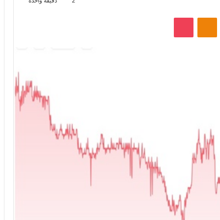
2
دقيقة واحدة
VKontak
Odnoklassniki
‫Pocket