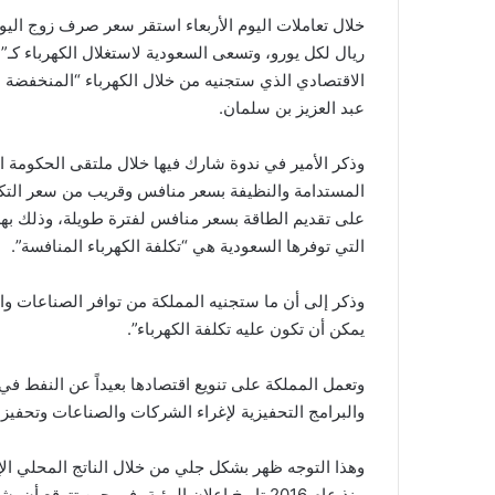
ريال لكل يورو، وتسعى السعودية لاستغلال الكهرباء كـ”
الاقتصادي الذي ستجنيه من خلال الكهرباء “المنخفضة ا
عبد العزيز بن سلمان.
وذكر الأمير في ندوة شارك فيها خلال ملتقى الحكومة ال
المستدامة والنظيفة بسعر منافس وقريب من سعر التكلفة
على تقديم الطاقة بسعر منافس لفترة طويلة، وذلك بهد
التي توفرها السعودية هي “تكلفة الكهرباء المنافسة”.
وذكر إلى أن ما ستجنيه المملكة من توافر الصناعات وال
يمكن أن تكون عليه تكلفة الكهرباء”.
والبرامج التحفيزية لإغراء الشركات والصناعات وتحفيز ا
منذ عام 2016 تاريخ إعلان الرؤية، في حين تتوقع أن يشهد القطاع غير النفطي نمواً بنسبة 6% خلال السنوات المقبلة.