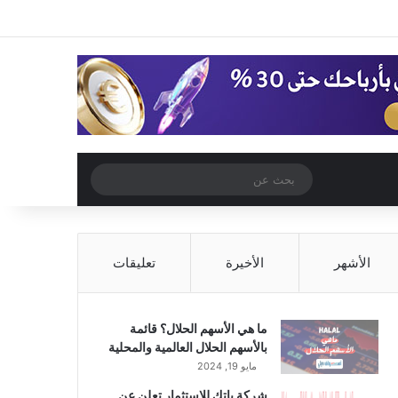
‫X
فيسبوك
‫YouTube
انستقرام
تسجيل الدخول
مقال عشوائي
إضافة عمود جا
مقال عشوائي
بحث
عن
الأشهر
الأخيرة
تعليقات
ما هي الأسهم الحلال؟ قائمة
بالأسهم الحلال العالمية والمحلية
مايو 19, 2024
شركة باتك للاستثمار تعلن عن