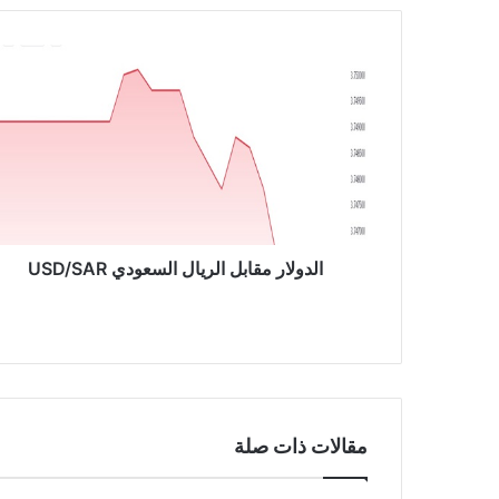
ا
ل
د
و
ل
ا
ر
م
ق
ا
الدولار مقابل الريال السعودي USD/SAR
ب
ل
ا
ل
ر
ي
ا
مقالات ذات صلة
ل
ا