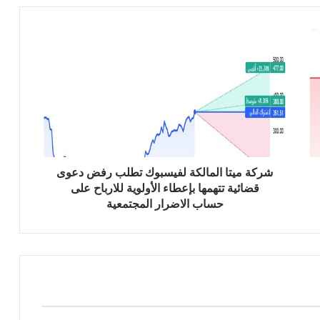
ش
ر
ك
ة
م
ي
ت
ا
ا
ل
شركة ميتا المالكة لفيسبوك تطلب رفض دعوى
م
قضائية تتهمها بإعطاء الأولوية للارباح على
ا
حساب الاضرار المجتمعية
ل
ك
ة
ل
ف
ي
س