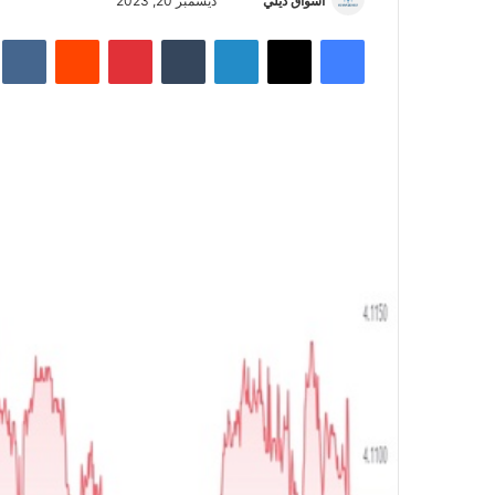
أسواق ديلي
أ
ديسمبر 20, 2023
ر
فيسبوك
‫X
لينكدإن
‏Tumblr
بينتيريست
‏Reddit
‏te
س
ل
ب
ر
ي
د
ا
إ
ل
ك
ت
ر
و
ن
ي
ا