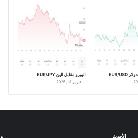
ب
و
ك
ت
ط
ل
ب
ر
ف
ض
د
ع
 EUR/USD
اليورو مقابل الين EUR/JPY
و
فبراير 13, 2025
ى
ق
ض
ا
ئ
ي
ة
ت
الأحدث
وس
ت