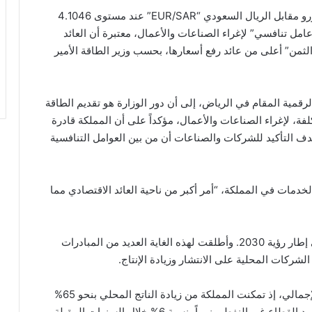
خلال تعاملات اليوم الأربعاء استقر سعر صرف زوج اليورو مقابل الريال السعودي “EUR/SAR” عند مستوى 4.1046
عامل تنافسي” لإغراء الصناعات والأعمال، معتبرة أن العائد
لثمن” أعلى من عائد رفع أسعارها، بحسب وزير الطاقة الأمير
رقمية المقام في الرياض، إلى أن دور الوزارة هو تقديم الطاقة
، لإغراء الصناعات والأعمال، مؤكداً على أن المملكة قادرة
ف التأكيد للشركات والصناعات أن من بين العوامل التنافسية
خدمات في المملكة، “أمر أكبر من ناحية العائد الاقتصادي مما
وتعمل المملكة على تنويع اقتصادها بعيداً عن النفط في إطار رؤية 2030. وأطلقت لهذه الغاية العديد من المبادرات
لشركات المحلية على الانتشار وزيادة الإنتاج.
وهذا التوجه ظهر بشكل جلي من خلال الناتج المحلي الإجمالي، إذ تمكنت المملكة من زيادة الناتج المحلي بنحو 65%