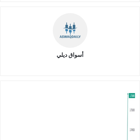
أسواق ديلي
موق
ع
الوي
ب
ا
ل
د
و
ل
ا
ر
م