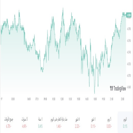
س
ل
ب
ر
ي
د
ا
إ
ل
ك
ت
ر
و
ن
ي
ا