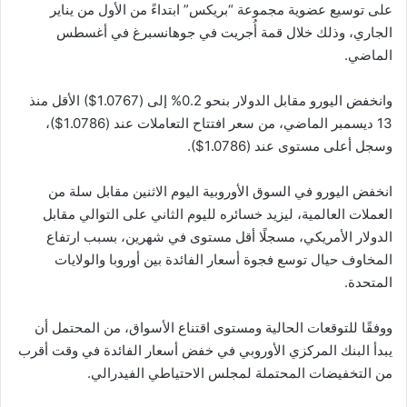
على توسيع عضوية مجموعة “بريكس” ابتداءً من الأول من يناير
الجاري، وذلك خلال قمة أُجريت في جوهانسبرغ في أغسطس
الماضي.
وانخفض اليورو مقابل الدولار بنحو 0.2% إلى (1.0767$) الأقل منذ
13 ديسمبر الماضي، ‏من سعر افتتاح التعاملات عند (1.0786$)،
وسجل أعلى مستوى عند (1.0786$).‏
انخفض اليورو في السوق الأوروبية اليوم الاثنين مقابل سلة من
العملات العالمية، ليزيد ‏خسائره لليوم الثاني على التوالي مقابل
الدولار الأمريكي، مسجلًا أقل مستوى في ‏شهرين، بسبب ارتفاع
المخاوف حيال توسع فجوة أسعار الفائدة بين أوروبا والولايات
‏المتحدة.‏
ووفقًا للتوقعات الحالية ومستوى اقتناع الأسواق، من المحتمل أن
يبدأ البنك المركزي ‏الأوروبي في خفض أسعار الفائدة في وقت أقرب
من التخفيضات المحتملة لمجلس ‏الاحتياطي الفيدرالي.