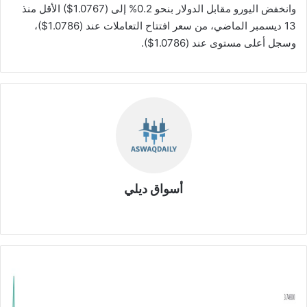
وانخفض اليورو مقابل الدولار بنحو 0.2% إلى (1.0767$) الأقل منذ
13 ديسمبر الماضي، ‏من سعر افتتاح التعاملات عند (1.0786$)،
وسجل أعلى مستوى عند (1.0786$).‏
أسواق ديلي
موق
ع
الوي
ب
ا
ل
د