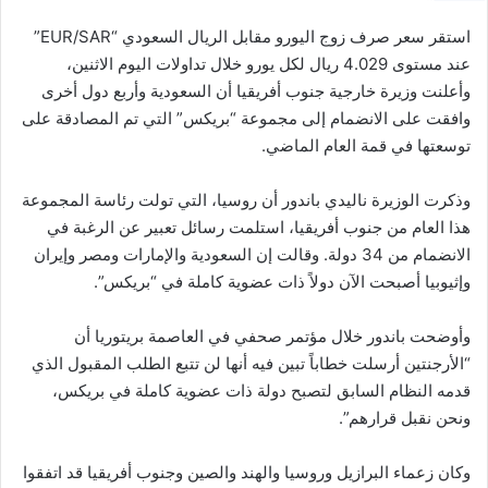
استقر سعر صرف زوج اليورو مقابل الريال السعودي “EUR/SAR”
عند مستوى 4.029 ريال لكل يورو خلال تداولات اليوم الاثنين،
وأعلنت وزيرة خارجية جنوب أفريقيا أن السعودية وأربع دول أخرى
وافقت على الانضمام إلى مجموعة “بريكس” التي تم المصادقة على
توسعتها في قمة العام الماضي.
وذكرت الوزيرة ناليدي باندور أن روسيا، التي تولت رئاسة المجموعة
هذا العام من جنوب أفريقيا، استلمت رسائل تعبير عن الرغبة في
الانضمام من 34 دولة. وقالت إن السعودية والإمارات ومصر وإيران
وإثيوبيا أصبحت الآن دولاً ذات عضوية كاملة في “بريكس”.
وأوضحت باندور خلال مؤتمر صحفي في العاصمة بريتوريا أن
“الأرجنتين أرسلت خطاباً تبين فيه أنها لن تتبع الطلب المقبول الذي
قدمه النظام السابق لتصبح دولة ذات عضوية كاملة في بريكس،
ونحن نقبل قرارهم”.
وكان زعماء البرازيل وروسيا والهند والصين وجنوب أفريقيا قد اتفقوا