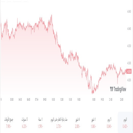
س
ل
ب
ر
ي
د
ا
إ
ل
ك
ت
ر
و
ن
ي
ا