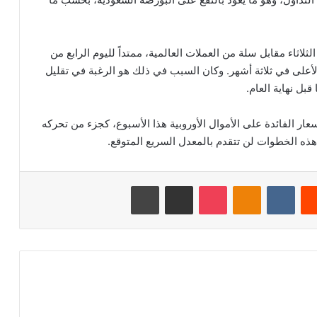
ثلاثاء مقابل سلة من العملات العالمية، ممتداً لليوم الرابع من
 تبلغ قيمتها الآن 1.09 دولار، وهو الأعلى في ثلاثة أشهر. وكان السبب في ذلك هو الرغبة في تقليل
قبل نهاية العام.
ار الفائدة على الأموال الأوروبية هذا الأسبوع، كجزء من تحركه
هذه الخطوات لن تتقدم بالمعدل السريع المتوقع.
‏Reddit
‏VKontakte
Odnoklassniki
‫Pocket
مشاركة عبر البريد
طباعة