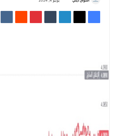
أسواق ديلي
أ
يونيو 4, 2024
ر
فيسبوك
‫X
لينكدإن
‏Tumblr
بينتيريست
‏Reddit
‏te
س
ل
ب
ر
ي
د
ا
إ
ل
ك
ت
ر
و
ن
ي
ا