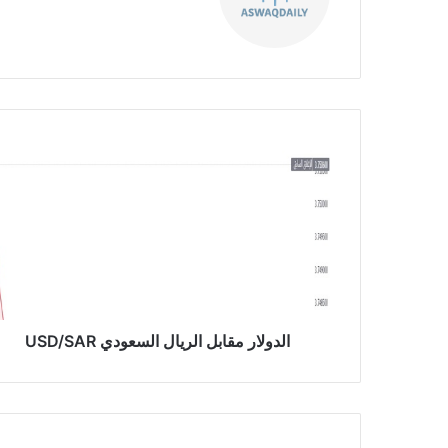
ع
الوي
ب
ا
ل
د
و
ل
ا
ر
م
ق
ا
الدولار مقابل الريال السعودي USD/SAR
ب
ل
ا
ل
ر