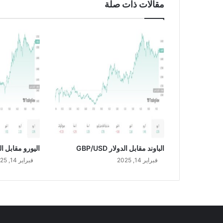
مقالات ذات صلة
ي
ا
ل
ا
ل
س
ع
و
د
ي
U
S
D
/
الباوند مقابل الدولار GBP/USD
اليورو مقابل الدولار
S
فبراير 14, 2025
فبراير 14, 2025
A
R