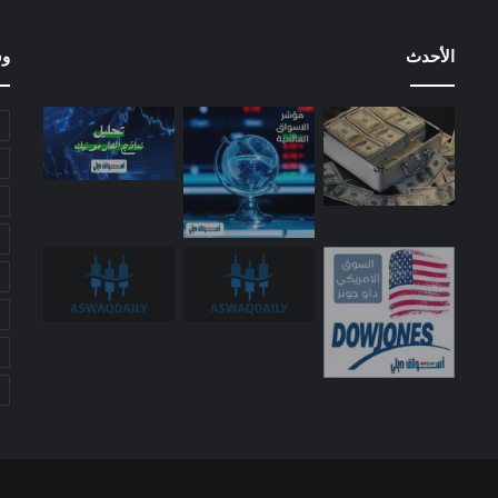
الأحدث
وس