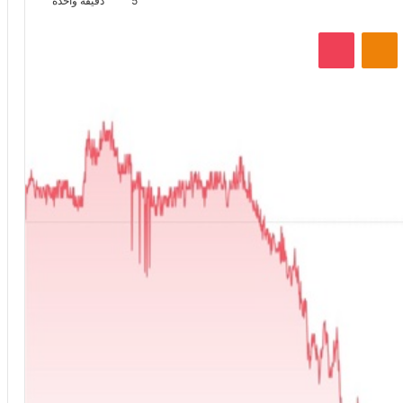
5
دقيقة واحدة
VKontak
Odnoklassniki
‫Pocket