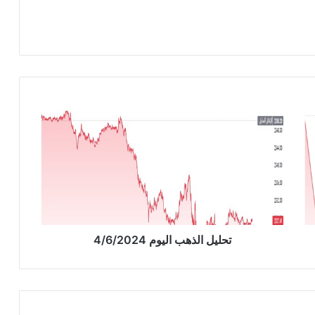
ت
ح
ل
ي
ل
ا
ل
ذ
ه
ب
تحليل الذهب اليوم 4/6/2024
ا
ل
ي
و
م