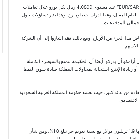
استقر سعر صرف زوج اليورو مقابل الريال السعودي “EUR/SAR” عند مستوى 4.0809 ريال لكل يورو خلال تعاملات
 العام المقبل، وفقا لدراسات بلومبرج. وهذا يثير تساؤلات حول
إجمالي المدفوعات.
حللون، بما في ذلك HSBC Holdings، انخفاض هذا الجزء من الأرباح. ومع ذلك، فقد أشاروا إلى أن الشركة
 الأسهم.
امكو أن يدركوا أيضًا أن الحكومة تتمتع بالسيطرة الكاملة
 زيادة الإنتاج استجابة لمحاولات المملكة قيادة سوق النفط
ادة من عائد كبير، حيث تعتمد حكومة المملكة العربية السعودية
لاقتصادي.
وحاليًا، يمتلك الأجانب 0.4% من الشركة التي تبلغ قيمتها 1.9 تريليون دولار مع نسبة تعويم حر تبلغ 1.8%. ومن شأن
التداول، وهو ما يعود بالنفع على البورصة السعودية، بحسب ما