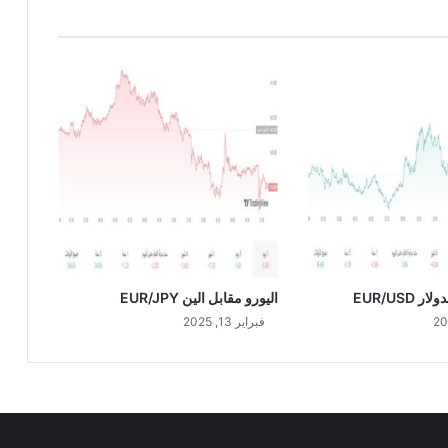
4
/
6
/
2
0
2
4
 EUR/USD
اليورو مقابل الين EUR/JPY
فبراير 13, 2025