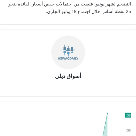
التضخم لشهر يونيو، قلصت من احتمالات خفض أسعار الفائدة بنحو
25 نقطة أساس خلال اجتماع 18 يوليو الجاري.
أسواق ديلي
موق
ع
الوي
ب
ا
ل
د
و
ل