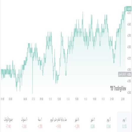
س
ل
ب
ر
ي
د
ا
إ
ل
ك
ت
ر
و
ن
ي
ا