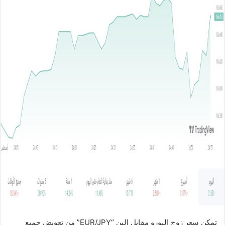
ل
ب
ر
ي
د
ا
إ
ل
ك
ت
ر
و
ن
ي
ا
تمكن سعر زوج اليورو مقابل الين “EUR/JPY” من تعويض جميع