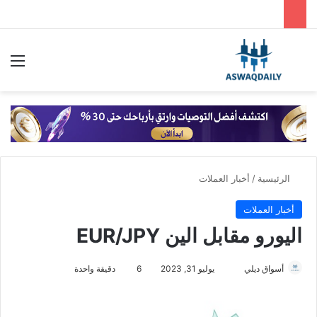
بحث عن
الق
الرئيسية
/
أخبار العملات
أخبار العملات
اليورو مقابل الين EUR/JPY
أسواق ديلي
أ
يوليو 31, 2023
6
دقيقة واحدة
ر
س