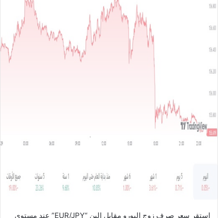
ل
ب
ر
ي
د
ا
إ
ل
ك
ت
ر
و
ن
ي
ا
استقر سعر صرف زوج اليورو مقابل الين “EUR/JPY” عند مستوى