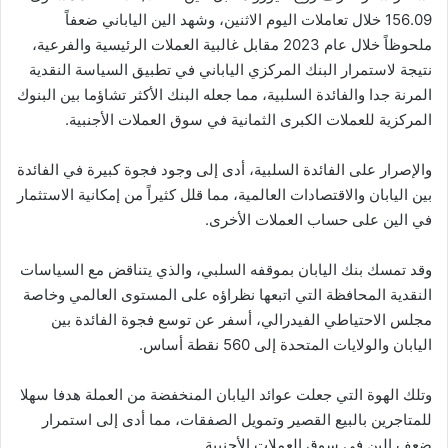
156.09 خلال تعاملات اليوم الاثنين، وشهد الين الياباني ضعفاً
ملحوظاً خلال عام 2023 مقابل غالبية العملات الرئيسية ‏والفرعية،
نتيجة لاستمرار البنك المركزي الياباني في تطبيق السياسة النقدية
المرنة ‏جدا والفائدة السلبية، مما جعله البنك الأكثر تشاؤما بين البنوك
المركزية للعملات ‏الكبرى الثمانية في سوق العملات الأجنبية.‏
والإصرار على الفائدة السلبية، أدى إلى وجود فجوة كبيرة في الفائدة
بين ‏اليابان والاقتصادات العالمية، مما قلل كثيراً من إمكانية الاستثمار
في الين ‏على حساب العملات الأخرى.‏
وقد تمسك بنك اليابان بموقفه السلبي، والذي يتناقض مع السياسات
النقدية ‏المحافظة التي اتبعها نظراؤه على المستوى العالمي وخاصة
مجلس الاحتياطي ‏الفيدرالي، أسفر عن توسع فجوة الفائدة بين
اليابان والولايات المتحدة إلى ‏‏560 نقطة أساس.‏
وتلك الهوة التي جعلت عوائد اليابان المنخفضة من العملة هدفا سهلا
للمتاجرين ‏بالبيع القصير وتمويل الصفقات، مما أدى إلى استمرار
ضعف الين في ‏سوق العملات الأجنبية.‏