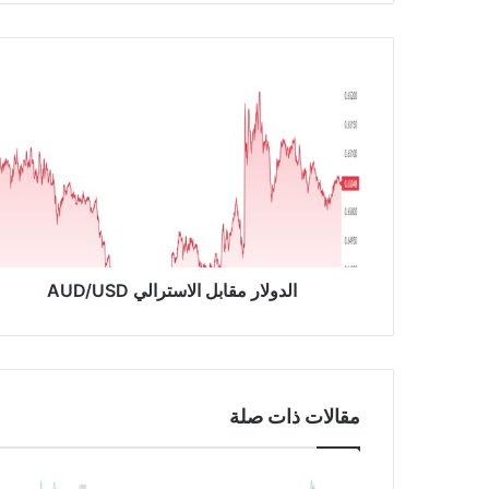
ا
ل
د
و
ل
ا
ر
م
ق
ا
الدولار مقابل الاسترالي AUD/USD
ب
ل
ا
ل
ا
مقالات ذات صلة
س
ت
ر