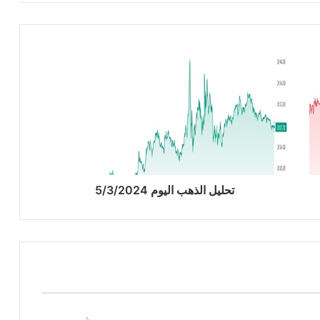
ت
ح
ل
ي
ل
ا
ل
ذ
ه
ب
تحليل الذهب اليوم 5/3/2024
ا
ل
ي
و
م
5
/
3