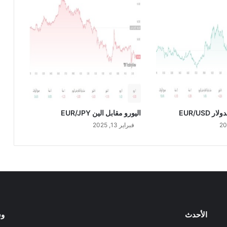
/
2
0
2
4
 EUR/USD
اليورو مقابل الين EUR/JPY
فبراير 13, 2025
الأحدث
وس