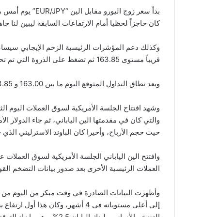
كان حاجزاً لحظيا أمام الارتفاعات السابقة ليبين لنا جا
وكذلك دعم المؤشرات الرئيسية الزخم الإيجابي سيسا
قريباً مستوى 163.85 ثم تضغط على الذروة التي تم تحقيقها مؤخراً والموجودة بالقرب من مستوى 164.25.
ويعد نطاق التداول المتوقع اليوم ما بين 163.00 و 163.85، والاتجاه العام المتوقع اليوم: صاعد.
وشهد افتتاح الجلسة الأمريكية لسوق العملات اليوم الثلا
والتي كان في مقدمتها الين الياباني، ثم جاء الدولار ال
حيث حجم الأرباح، وأخيرا كان الباوند الاسترليني الذي ح
العملات الرئيسية الأخرى بعد صدور بيانات التضخم ال
وأظهرت البيانات الصادرة في وقت مبكر من اليوم من ب
إلى أعلى مستوياته في 4 أشهر، وكان 
التضخم الأساسي لبنك اليابان 2.5%، وهو ما زاد التوقعات بأن بنك اليابان قد يحقق هدف التضخم 2% بشكل مستمر.