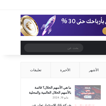
‫X
فيسبوك
‫YouTube
انستقرام
تسجيل الدخول
مقال عشوائي
إضافة عمود جا
مقال عشوائي
بحث
عن
الأشهر
الأخيرة
تعليقات
ما هي الأسهم الحلال؟ قائمة
بالأسهم الحلال العالمية والمحلية
مايو 19, 2024
شركة باتك للاستثمار تعلن عن