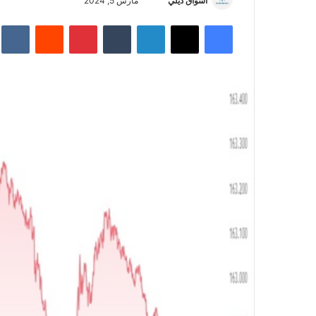
أسواق ديلي
أ
مارس 5, 2024
ر
فيسبوك
‫X
لينكدإن
‏Tumblr
بينتيريست
‏Reddit
‏te
س
ل
ب
ر
ي
د
ا
إ
ل
ك
ت
ر
و
ن
ي
ا