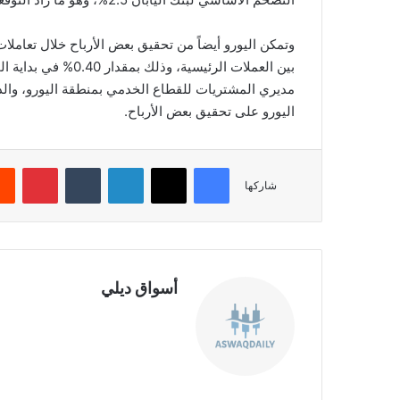
وتمكن اليورو أيضاً من تحقيق بعض الأرباح خلال تعاملات 
بين العملات الرئيسية
مديري المشتريات للقطاع الخدمي بمنطقة اليورو، وال
اليورو على تحقيق بعض الأرباح.
فيسبوك
‫X
لينكدإن
‏Tumblr
بينتيريست
شاركها
أسواق ديلي
موق
ع
الوي
ب