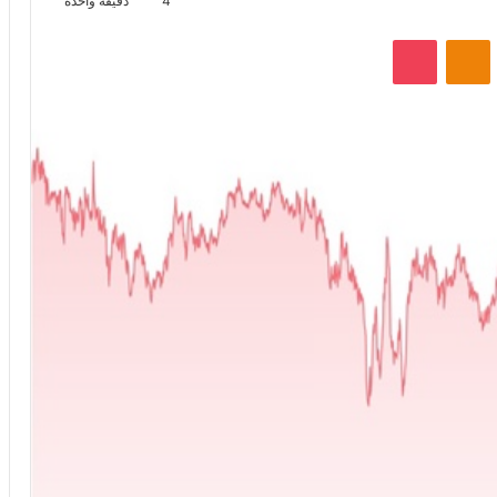
4
دقيقة واحدة
VKontak
Odnoklassniki
‫Pocket