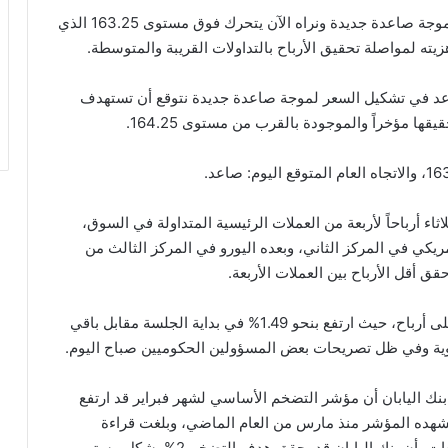
بدأ سعر زوج اليورو مقابل الين “EUR/JPY” يوم أمس موجة صاعدة جديدة ونراه الآن يتحرك فوق مستوى 163.25 الذي
هزيته لمواصلة تحقيق الأرباح بالتداولات القريبة والمتوسطة.
عد في تشكيل السعر لموجة صاعدة جديدة نتوقع أن تستهدف
ثاء أرباحاً لأربعة من العملات الرئيسية المتداولة في السوق،
أمريكي في المركز الثاني، وبعده اليورو في المركز الثالث من
قق أقل الأرباح بين العملات الأربعة.
وافتتح الين الياباني الجلسة الأمريكية لسوق العملات على أرباح، حيث ارتفع بنحو 1.49% في بداية الجلسة مقابل باقي
قوية وفي ظل تصريحات بعض المسؤولين الحكوميين صباح اليوم.
نك اليابان أن مؤشر التضخم الأساسي لشهر فبراير قد ارتفع
هذا أول ارتفاع يشهده المؤشر منذ مارس من العام الماضي، وبلغت قراءة