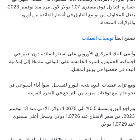
خسارة التداول فوق مستوى 1.07 دولار لأول مرة منذ نوفمبر 2023،
بفعل المخاوف من توسع الفارق في أسعار الفائدة بين أوروبا
والولايات المتحدة.
تصفح ايضاً
توصيات العملات
وأبقى البنك المركزي الأوروبي على أسعار الفائدة دون تغيير في
اجتماعه الخميس، للمرة الخامسة على التوالي، ملمحًا إلى إمكانية
البدء في خفضها في يونيو المقبل.
ومع تزايد عمليات البيع، يتجه اليورو لتسجيل أسوأ أداء أسبوعي في
نحو عام، مع توقعات بمزيد من التراجع في الفترة القريبة.
وتراجع اليورو بنسبة 0.5% إلى 1.0675 دولار، الأدنى منذ 13 نوفمبر
2023، من سعر الافتتاح عند 1.0726 دولار، وسجل أعلى مستوى
عند 1.0729 دولار.
وخسر اليورو يوم أمس الخميس نسبة 0.15% مقابل الدولار، في ثاني