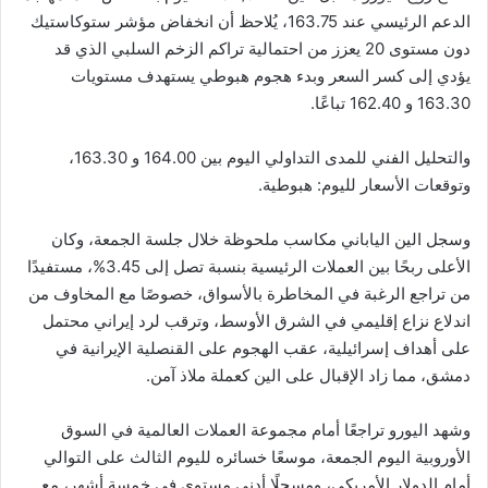
الدعم الرئيسي عند 163.75، يُلاحظ أن انخفاض مؤشر ستوكاستيك
دون مستوى 20 يعزز من احتمالية تراكم الزخم السلبي الذي قد
يؤدي إلى كسر السعر وبدء هجوم هبوطي يستهدف مستويات
163.30 و 162.40 تباعًا.
والتحليل الفني للمدى التداولي اليوم بين 164.00 و 163.30،
وتوقعات الأسعار لليوم: هبوطية.
وسجل الين الياباني مكاسب ملحوظة خلال جلسة الجمعة، وكان
الأعلى ربحًا بين العملات الرئيسية بنسبة تصل إلى 3.45%، مستفيدًا
من تراجع الرغبة في المخاطرة بالأسواق، خصوصًا مع المخاوف من
اندلاع نزاع إقليمي في الشرق الأوسط، وترقب لرد إيراني محتمل
على أهداف إسرائيلية، عقب الهجوم على القنصلية الإيرانية في
دمشق، مما زاد الإقبال على الين كعملة ملاذ آمن.
وشهد اليورو تراجعًا أمام مجموعة العملات العالمية في السوق
الأوروبية اليوم الجمعة، موسعًا خسائره لليوم الثالث على التوالي
أمام الدولار الأمريكي، ومسجلًا أدنى مستوى في خمسة أشهر، مع