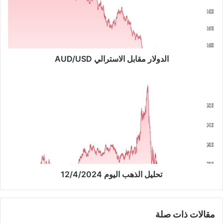
ل
ا
ر
م
ق
ا
الدولار مقابل الاسترالي AUD/USD
ب
ل
ت
ا
ح
ل
ل
ا
ي
س
ل
ت
ا
ر
ل
ا
ذ
ل
ه
ي
ب
تحليل الذهب اليوم 12/4/2024
A
ا
U
ل
D
ي
مقالات ذات صلة
/
و