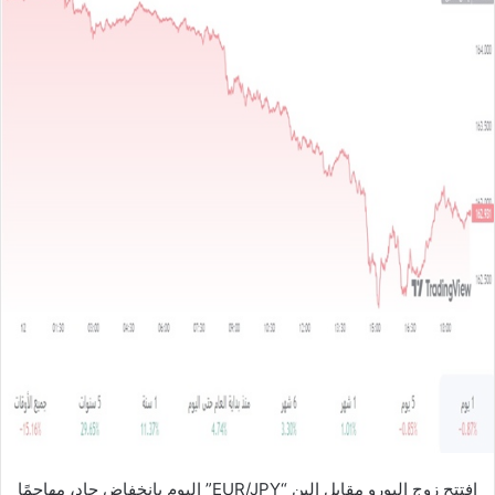
ل
ب
ر
ي
د
ا
إ
ل
ك
ت
ر
و
ن
ي
ا
افتتح زوج اليورو مقابل الين “EUR/JPY” اليوم بانخفاض حاد، مهاجمًا