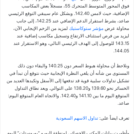
فوق المحور المتوسط ​​المتحرك 55، مسجلاً بعض المكاسب
الإضافية، حيث لامس 142.40. وبشكل عام سيبقي التوقع الرئيسي
صاعد، بشرط استقرار الدعم الإضافي عند 142.25، إلى جانب
محاولة عرض
مؤشر ستوكاستيك
لمزيد من الزخم الإيجابي الآن،
ليزيد من فرص استئناف الارتفاع وتسجيل مكاسب إضافية عند
143.15 للوصول إلى الهدف الرئيسي التالي، وهو الاستقرار عند
144.05.
ونلاحظ أن محاولة هبوط السعر دون 140.25 والبقاء دون ذلك
المستوى من شأنه أن يلغي النظرة الإيجابية حيث نتوقع أن تبدأ في
تشكيل تداولات سلبية قوية قد تدفعها إلى الأسفل وتكبدها العديد من
الخسائر نحو 139.60 و138.20 على التوالي. ويعد نطاق التداول
المتوقع اليوم ما بين 141.10 و142.40. والاتجاه العام المتوقع اليوم:
صاعد.
تعرف ايضاً على:
تداول الاسهم السعودية
وأظهرت بيانات المكتب الإحصائي لمنطقة اليورو “يوروستات” اليوم