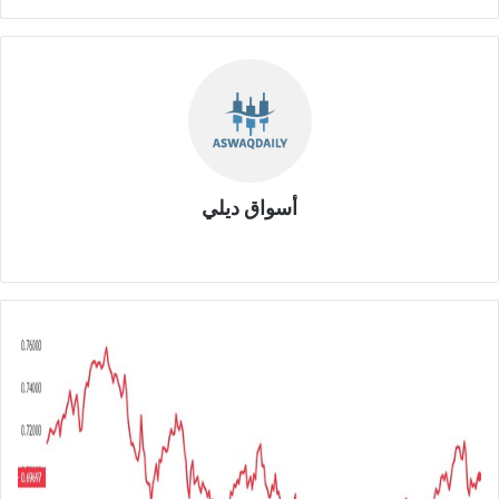
أسواق ديلي
موق
ع
الوي
ب
ا
ل
د
و
ل
ا
ر
م