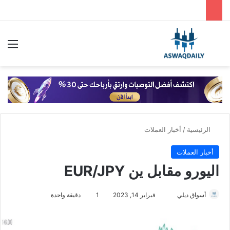
بحث عن
الق
الرئيسية
/
أخبار العملات
أخبار العملات
اليورو مقابل ين EUR/JPY
أسواق ديلي
أ
فبراير 14, 2023
1
دقيقة واحدة
ر
س