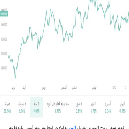
ل
ب
ر
ي
د
ا
إ
ل
ك
ت
ر
و
ن
ي
ا
قدم سعر زوج اليورو مقابل
الين
تداولات ايجابية يوم أمس باندفاعه