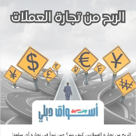
ل
ب
ر
ي
د
ا
إ
ل
ك
ت
ر
و
ن
ي
ا
الربح من تجارة العملات.. كيف يتم؟ حين تبدأ في تجارة أي سلعة؛