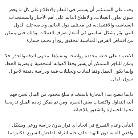
يجب على المستثمر أن يستمر في التعلم والاطلاع على كل ما يخص
سوق تداول العملات. والاطلاع الدائم على أهم الأخبار والمستجدات
السياسية والاقتصادية في مختلف دول العالم. وخاصة تلك الدول
التي تؤثر بشكل أساسي في أسعار صرف العملات. وذلك حتى يتمكن
من اقتناص الفرص المناسبة لتحقيق ربح أو تجنب خسارة.
الاعتماد على خطة محددة وواضحة وتنفيذها بمنتهى الدقة والحذر. فلا
يمكن للتاجر المتمكن أن يسير وفقا لأهوائه الشخصية أو بضربة الحظ.
وإنما يكون العمل وفقا لبيانات وتحليلات فنية ودراسة دقيقة لأحوال
سوق المال.
دائما ننصح ببدء التجارة باستخدام مبلغ محدود من المال لحين فهم
آلية التداول واكتساب بعض الخبرة. ومن ثم يمكن زيادة المبلغ تدريجيا
تجنبا للخسارة والشعور بالإحباط.
التأني وعدم التسرع في اتخاذ أي قرار بدون دراسة ووعي وبشكل
واقعي للغاية دون اللهث خلف حلم الثراء الفاحش السريع. فكثيرا ما