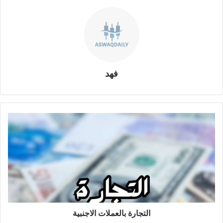
فهد
ا
ل
ت
ج
ا
ر
ة
ب
ا
ل
التجارة بالعملات الاجنبية
ع