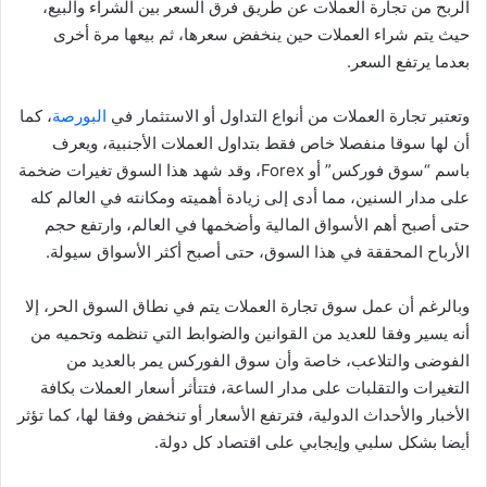
الربح من تجارة العملات عن طريق فرق السعر بين الشراء والبيع،
حيث يتم شراء العملات حين ينخفض سعرها، ثم بيعها مرة أخرى
بعدما يرتفع السعر.
وتعتبر تجارة العملات من أنواع التداول أو الاستثمار في
البورصة
، كما
أن لها سوقا منفصلا خاص فقط بتداول العملات الأجنبية، ويعرف
باسم “سوق فوركس” أو Forex، وقد شهد هذا السوق تغيرات ضخمة
على مدار السنين، مما أدى إلى زيادة أهميته ومكانته في العالم كله
حتى أصبح أهم الأسواق المالية وأضخمها في العالم، وارتفع حجم
الأرباح المحققة في هذا السوق، حتى أصبح أكثر الأسواق سيولة.
وبالرغم أن عمل سوق تجارة العملات يتم في نطاق السوق الحر، إلا
أنه يسير وفقا للعديد من القوانين والضوابط التي تنظمه وتحميه من
الفوضى والتلاعب، خاصة وأن سوق الفوركس يمر بالعديد من
التغيرات والتقلبات على مدار الساعة، فتتأثر أسعار العملات بكافة
الأخبار والأحداث الدولية، فترتفع الأسعار أو تنخفض وفقا لها، كما تؤثر
أيضا بشكل سلبي وإيجابي على اقتصاد كل دولة.