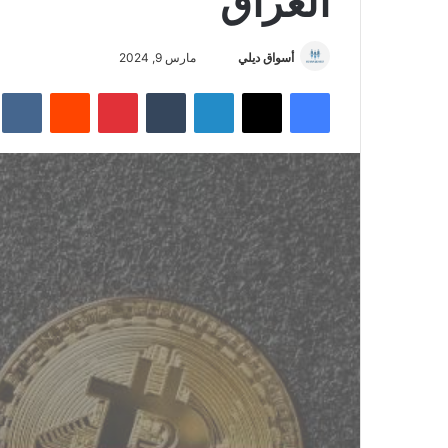
العراق
أسواق ديلي
أ
مارس 9, 2024
ر
فيسبوك
‫X
لينكدإن
‏Tumblr
بينتيريست
‏Reddit
‏te
س
ل
ب
ر
ي
د
ا
إ
ل
ك
ت
ر
و
ن
ي