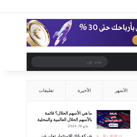
‫X
فيسبوك
‫YouTube
انستقرام
تسجيل الدخول
مقال عشوائي
إضافة عمود جا
مقال عشوائي
بحث
عن
الأشهر
الأخيرة
تعليقات
ما هي الأسهم الحلال؟ قائمة
بالأسهم الحلال العالمية والمحلية
مايو 19, 2024
شركة باتك للاستثمار تعلن عن