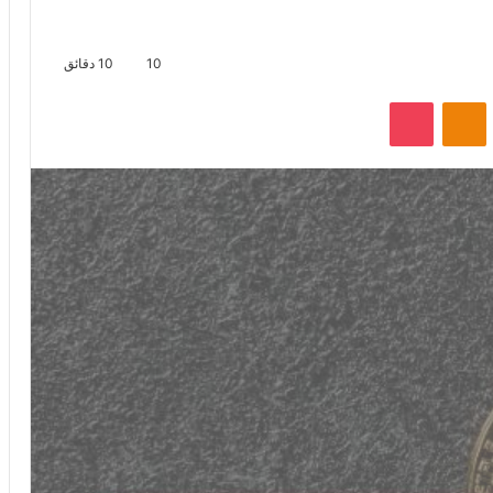
10
10 دقائق
VKontak
Odnoklassniki
‫Pocket