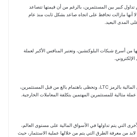
 وتتمتع بحجم تداول كبير بين المستثمرين، بالرغم من أن قيمتها تتصاعد
لا أنها مازالت تحافظ على اتجاه صاعد بشكل ثابت منذ عام
ق المالية بالرمز SOL، وتتميز بكونها من أسرع شبكات البلوكتشين، وتعتبر المنافس الأكبر لعملة
الإلكتروني.
وتعرف أيضا باسم Bitcoin-Lite ويرمز لها في الأسواق المالية بالرمز LTC، وتحظى باهتمام بالغ من قبل المستثمرين،
عملة مثالية للمستثمرين المهتمين بتكلفة المعاملات الخارجية.
أخرى التي يتم تداولها في الأسواق المالية على مستوى العالم،
لابد من معرفة الطرق التي يتم من خلالها عملية الاستثمار، حيث