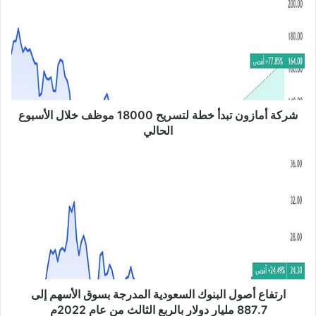
ك
ة
أ
م
ا
ز
و
ن
شركة أمازون تبدأ خطة لتسريح 18000 موظف خلال الأسبوع
ت
الحالي
ب
د
ا
أ
ر
خ
ت
ط
ف
ة
ا
ل
ع
ت
أ
س
ص
ر
و
ي
ل
ارتفاع أصول البنوك السعودية المدرجة بسوق الأسهم إلى
ح
ا
887.7 مليار دولار بالربع الثالث من عام 2022م