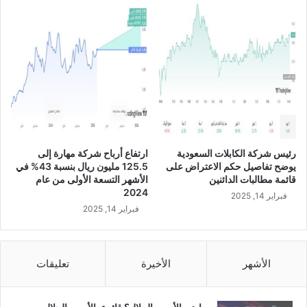
س
ح
و
ا
ق
ل
ا
ي
ل
أ
س
ه
م
إ
ل
رئيس شركة الكابلات السعودية
ارتفاع أرباح شركة مهارة إلى
ى
يوضح تفاصيل حكم الاعتراض على
125.5 مليون ريال بنسبة 43% في
8
قائمة مطالبات الدائنين
الأشهر التسعة الأولى من عام
8
2024
فبراير 14, 2025
7
فبراير 14, 2025
.
7
م
ل
الأشهر
الأخيرة
تعليقات
ي
ا
ر