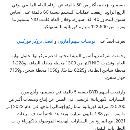
ديسمبر، بزيادة بأكثر من 50 بالمئة عن أرقام العام الماضي. وفي
الربع الرابع، ارتفعت عمليات التسليم بنسبة 60 بالمئة على أساس
سنوي لتتجاوز 40 ألف سيارة. وخلال العام قامت NIO بتسليم ما
يقرب من 122،500 سيارة كهربائية للمستهلكين.
تعرف ايضاً على:
توصيات سهم أمازون
و
افضل بروكر فوركس
وجمعت شركة نيو أصول البنية التحتية لدعم مركباتها بحلول نهاية
العام، ونشرت NIO أكثر من 1300 محطة مبادلة الطاقة، و1،228
محطة شاحن الطاقة، و6225 شاحنًا، و1058 محطة شحن، و7159
جهاز شحن.
وارتفعت أسهم BYD بنسبة 5 بالمئة في ديسمبر، وأبلغ مورد
السيارات الكهربائية الرئيسي في الصين عن إنتاج ومبيعات أكثر من
235200 مركبة كهربائية، مما رفع إجمالي إنتاجها في عام 2022 إلى
ما يقرب من 1.88 مليون سيارة، ويعد هذا ثلاثة أضعاف مبيعات
2021، مع المزيج بين السيارات الهجينة الموصولة بالكهرباء وذات
البطاريات النقية.