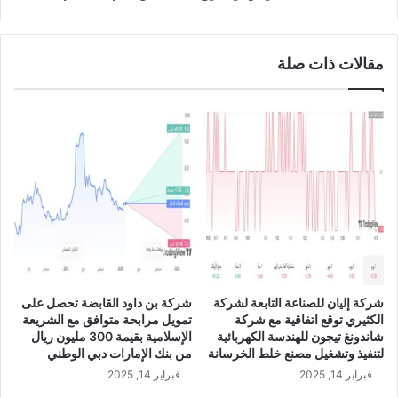
1
ل
8
ب
0
ن
مقالات ذات صلة
0
و
0
ك
م
ا
و
ل
ظ
س
ف
ع
خ
و
ل
د
ا
ي
ل
ة
ا
ا
ل
ل
أ
م
شركة إليان للصناعة التابعة لشركة
شركة بن داود القابضة تحصل على
س
د
الكثيري توقع اتفاقية مع شركة
تمويل مرابحة متوافق مع الشريعة
ب
ر
شاندونغ تيجون للهندسة الكهربائية
الإسلامية بقيمة 300 مليون ريال
و
ج
لتنفيذ وتشغيل مصنع خلط الخرسانة
من بنك الإمارات دبي الوطني
ع
ة
فبراير 14, 2025
فبراير 14, 2025
ا
ب
ل