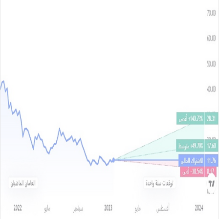
ر
س
ل
ب
ر
ي
د
ا
إ
ل
ك
ت
ر
و
ن
ي
ا