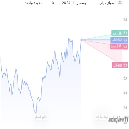
أسواق ديلي
أ
ديسمبر 11, 2024
10
دقيقة واحدة
ر
س
ل
ب
ر
ي
د
ا
إ
ل
ك
ت
ر
و
ن
ي
ا