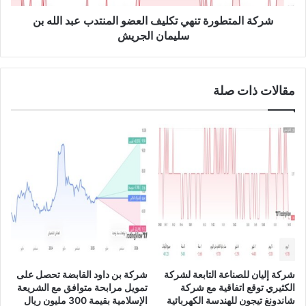
ل
ط
س
و
شركة المتطورة تنهي تكليف العضو المنتدب عبد الله بن
ع
ر
سليمان الجريش
و
ة
د
ت
ي
ن
مقالات ذات صلة
U
ه
S
ي
D
ت
/
ك
S
ل
A
ي
R
ف
ا
ل
ع
ض
و
ا
شركة إليان للصناعة التابعة لشركة
شركة بن داود القابضة تحصل على
ل
الكثيري توقع اتفاقية مع شركة
تمويل مرابحة متوافق مع الشريعة
م
شاندونغ تيجون للهندسة الكهربائية
الإسلامية بقيمة 300 مليون ريال