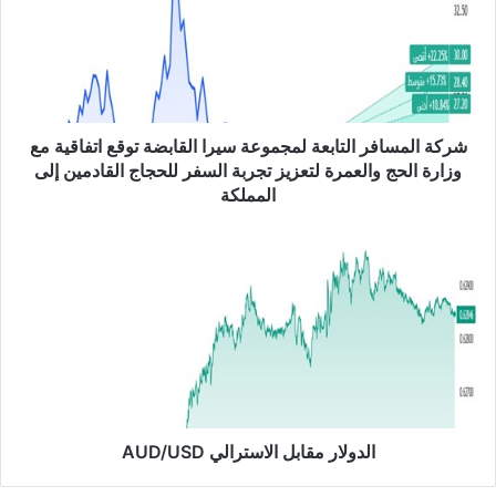
ة
ا
ل
م
س
ا
ف
شركة المسافر التابعة لمجموعة سيرا القابضة توقع اتفاقية مع
ر
وزارة الحج والعمرة لتعزيز تجربة السفر للحجاج القادمين إلى
ا
المملكة
ل
ت
ا
ا
ل
ب
د
ع
و
ة
ل
ل
ا
م
ر
ج
م
م
ق
و
ا
الدولار مقابل الاسترالي AUD/USD
ع
ب
ة