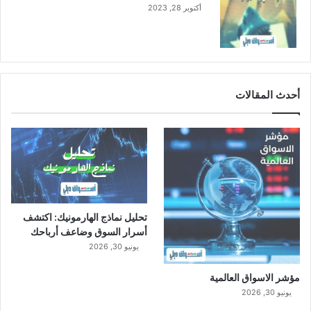
أكتوبر 28, 2023
ق
ا
د
م
ي
ن
أحدث المقالات
إ
ل
ى
ا
ل
م
م
ل
تحليل نماذج الهارمونيك: اكتشف
ك
أسرار السوق وضاعف أرباحك
ة
يونيو 30, 2026
مؤشر الاسواق العالمية
يونيو 30, 2026