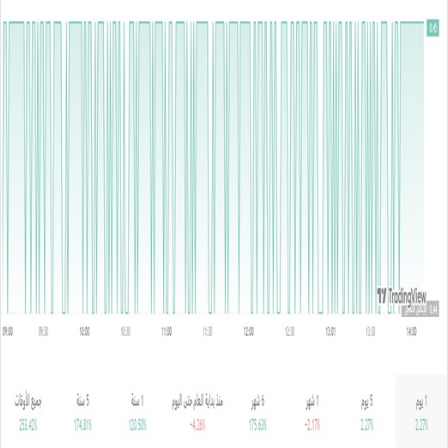
س
ل
ب
ر
ي
د
ا
إ
ل
ك
ت
ر
و
ن
ي
ا