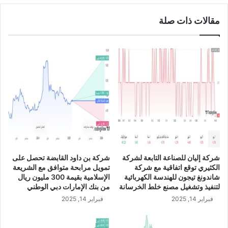
ل
س
ا
مقالات ذات صلة
ي
ل
ر
ا
ا
س
ا
ت
ل
ر
ق
ا
ا
ل
ب
ي
ض
A
ة
U
ت
D
و
/
ق
U
شركة إليان للصناعة التابعة لشركة
شركة بن داود القابضة تحصل على
ع
S
الكثيري توقع اتفاقية مع شركة
تمويل مرابحة متوافق مع الشريعة
ا
D
شاندونغ تيجون للهندسة الكهربائية
الإسلامية بقيمة 300 مليون ريال
ت
لتنفيذ وتشغيل مصنع خلط الخرسانة
من بنك الإمارات دبي الوطني
ف
فبراير 14, 2025
فبراير 14, 2025
ا
ق
ي