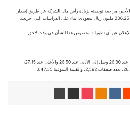
لأخير، مراجعة توصيته بزيادة رأس مال الشركة عن طريق إصدار
 الإعلان عن أي تطورات بخصوص هذا الشأن في وقت لاحق.
بلغ اخر سعر للسهم 26.90 ريال سعودي، وكان الافتتاح عند 26.80 وصل إلى الأدنى عند 26.50 والأعلى عند 27.15،
‏Reddit
‏VKontakte
Odnoklassniki
‫Pocket
مشاركة عبر البريد
طباعة