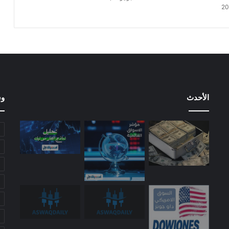
الأحدث
وس