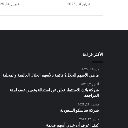
م
فبراير 14, 2025
فبراير 14, 2025
ئ
ة
ع
ل
ى
أ
س
ا
الأكثر قراءة
س
س
ن
مايو 19, 2024
و
ما هي الأسهم الحلال؟ قائمة بالأسهم الحلال العالمية والمحلية
ي
أكتوبر 2, 2023
خ
شركة باتك للاستثمار تعلن عن استقالة وتعيين عضو لجنة
ل
المراجعة
ا
ل
ديسمبر 21, 2021
شركة ساسكو السعودية
ا
ل
مارس 17, 2023
ر
كيف اعرف أن عندي أسهم قديمة
ب