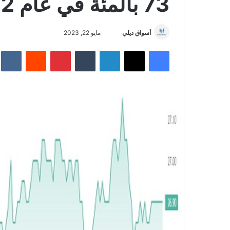
73 بالمئة في عام 2022م
أسواق ديلي
أ
مايو 22, 2023
ر
فيسبوك
‫X
لينكدإن
‏Tumblr
بينتيريست
‏Reddit
‏te
س
ل
ب
ر
ي
د
ا
إ
ل
ك
ت
ر
و
ن
ي