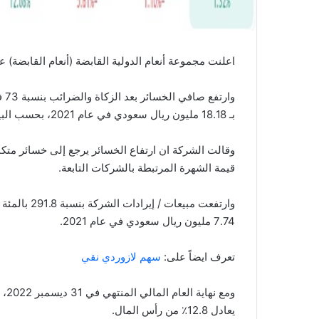
اعلنت مجموعة أنعام الدولية القابضة (أنعام القابضة) عن نتائجها
بـ 18.18 مليون ريال سعودي في عام 2021، بحسب البيانات المالية للشركة المنشورة على موقع تداول السعودية.
وقالت الشركة ان ارتفاع الخسائر يرجع إلى خسائر متكب
قيمة الشهرة المرتبطة بالشركات التابعة.
7.74 مليون ريال سعودي في عام 2021.
تعرف ايضاً على:
سهم لازوردي نقي
يعادل 12.8٪ من رأس المال.