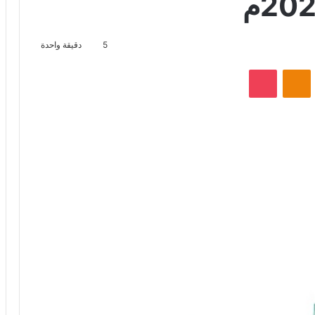
5
دقيقة واحدة
VKontak
Odnoklassniki
‫Pocket