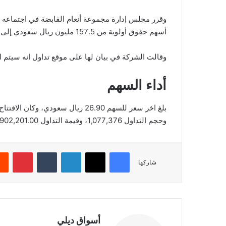
وقرر مجلس إدارة مجموعة أنعام القابضة في اجتماعه ا
أسهم حقوق أولوية من 157.5 مليون ريال سعودي إلى 236.25 مليون ريال سعودي، بناء على الدراسات التي أجريت.
وقالت الشركة في بيان لها على موقع تداول انه سيتم
أداء السهم
وحجم التداول 1,077,376، وقيمة التداول 28,902,201.00، بعدد صفقات 2,592، والقيمة السوقية 847.35.
فيسبوك
‫X
لينكدإن
‏Tumblr
بينتيريست
شاركها
أسواق ديلي