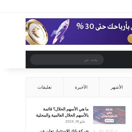
‫X
فيسبوك
‫YouTube
انستقرام
تسجيل الدخول
مقال عشوائي
إضافة عمود جا
مقال عشوائي
بحث
عن
الأشهر
الأخيرة
تعليقات
ما هي الأسهم الحلال؟ قائمة
بالأسهم الحلال العالمية والمحلية
مايو 19, 2024
شركة باتك للاستثمار تعلن عن