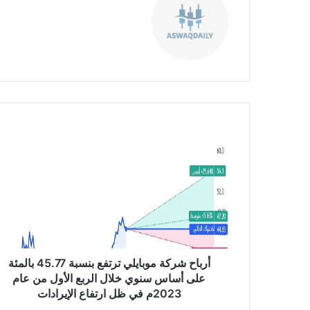
موق
ع
الوي
ب
أ
ر
ب
ا
ح
ش
ر
ك
ة
م
أرباح شركة موبايلي ترتفع بنسبة 45.77 بالمئة
و
على أساس سنوي خلال الربع الأول من عام
ب
2023م في ظل ارتفاع الإيرادات
ا