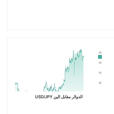
ا
ل
د
و
ل
ا
ر
م
ق
ا
الدولار مقابل الين USD/JPY
ب
ل
ا