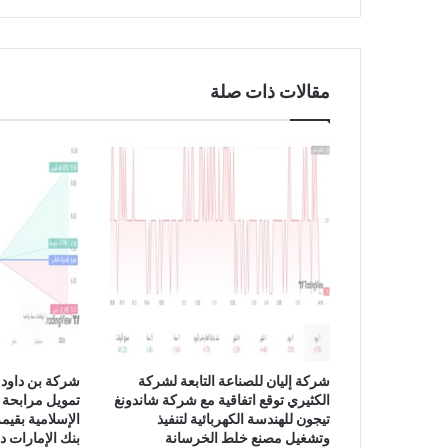
ي
ل
ي
ت
مقالات ذات صلة
ر
ت
ف
ع
ب
ن
س
ب
ة
4
5
.
7
7
شركة إليان للصناعة التابعة لشركة
شركة بن داود 
ب
الكثيري توقع اتفاقية مع شركة شاندونغ
تمويل مرابحة 
ا
تيجون للهندسة الكهربائية لتنفيذ
ل
وتشغيل مصنع خلط الخرسانة
بنك الإمارات د